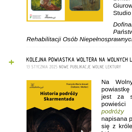
Giuro
Studio
Dofin
Pańs
Rehabilitacji Osób Niepełnosprawnyc
+
KOLEJNA POWIASTKA WOLTERA NA WOLNYCH 
13 STYCZNIA 2025
NOWE PUBLIKACJE
WOLNE LEKTURY
Na Wolny
powiastkę
jest za s
powieśc
podróży 
napisana p
się z król