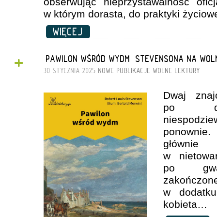
obserwując nieprzystawalność oficj
w którym dorasta, do praktyki życiowe
WIĘCEJ
+
„PAWILON WŚRÓD WYDM” STEVENSONA NA WOL
30 STYCZNIA 2025
NOWE PUBLIKACJE
WOLNE LEKTURY
Dwaj znaj
po dzi
niespodzi
ponownie.
główni
w nietowar
po gwał
zakończon
w dodatku
kobieta…