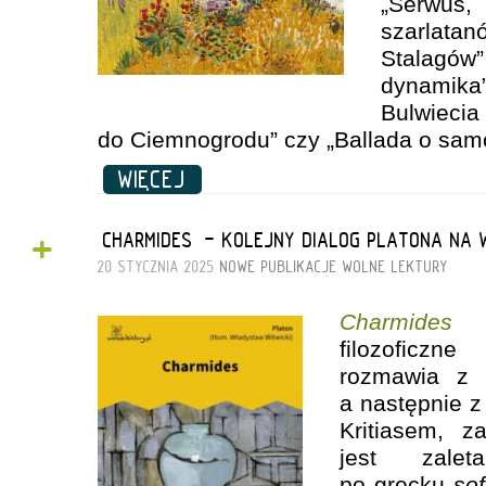
„Serwus
szarlat
Stalagów”,
dynami
Bulw
do Ciemnogrodu” czy „Ballada o sam
WIĘCEJ
+
„CHARMIDES” - KOLEJNY DIALOG PLATONA NA
20 STYCZNIA 2025
NOWE PUBLIKACJE
WOLNE LEKTURY
Charmides
to
filozoficzn
rozmawia z 
a następnie 
Kritiasem, z
jest zale
po grecku
so