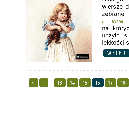
wiersze d
zebrane
i inne 
na który
uczyło s
lekkości 
WIĘCE
<
1
...
13
14
15
16
17
18