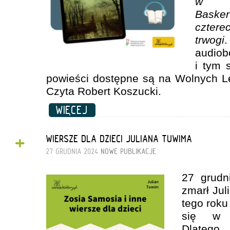
w sz
Basker
cztere
trwogi
audio
i tym 
powieści dostępne są na Wolnych Le
Czyta Robert Koszucki.
WIĘCEJ
+
WIERSZE DLA DZIECI JULIANA TUWIMA
27 GRUDNIA 2024
NOWE PUBLIKACJE
27 grud
zmarł Jul
tego roku
się w d
Dlatego 