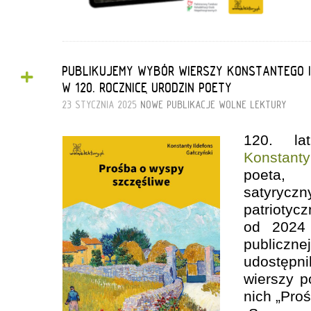
+
PUBLIKUJEMY WYBÓR WIERSZY KONSTANTEGO 
W 120. ROCZNICĘ URODZIN POETY
23 STYCZNIA 2025
NOWE PUBLIKACJE
WOLNE LEKTURY
120. la
Konstant
poeta
satyryczn
patrioty
od 2024
publicz
udostępni
wierszy p
nich „Pro