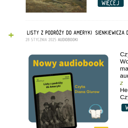
WIĘCEJ
+
„LISTY Z PODRÓŻY DO AMERYKI” SIENKIEWICZA
28 STYCZNIA 2025
AUDIOBOOKI
Cz
Wo
ma
a
z 
He
Cz
W