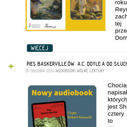
roku
Rey
zac
te
pr
Dom
WIĘCEJ
+
„PIES BASKERVILLE’ÓW” A.C. DOYLE’A DO SŁUC
30 GRUDNIA 2024
AUDIOBOOKI
WOLNE LEKTURY
Choci
napi
który
jest S
cz
to 