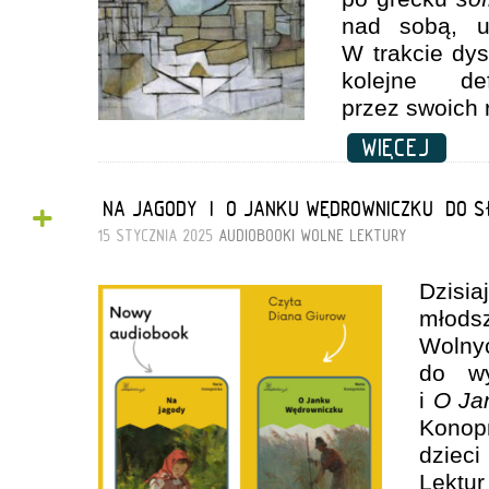
nad sobą, u
W trakcie dy
kolejne def
przez swoich
WIĘCEJ
+
„NA JAGODY” I „O JANKU WĘDROWNICZKU” DO 
15 STYCZNIA 2025
AUDIOBOOKI
WOLNE LEKTURY
Dzis
młod
Wolny
do w
i
O Ja
Konopn
dzieci
Lektu