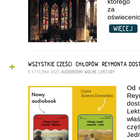
którego
za wc
oświeceni
WIĘCEJ
+
WSZYSTKIE CZĘŚCI „CHŁOPÓW” REYMONTA DOS
8 STYCZNIA 2025
AUDIOBOOKI
WOLNE LEKTURY
Od 
Re
dos
Lek
wła
czę
Jed