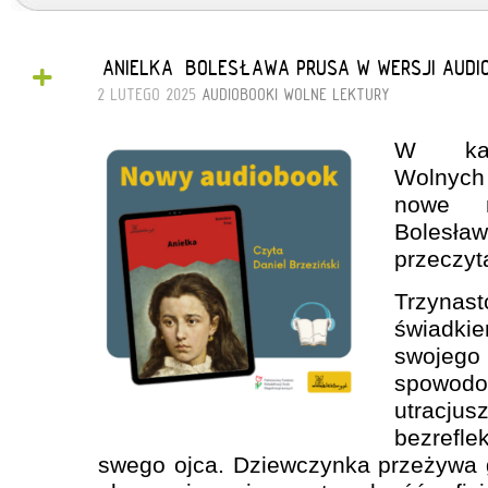
+
„ANIELKA” BOLESŁAWA PRUSA W WERSJI AUD
2 LUTEGO 2025
AUDIOBOOKI
WOLNE LEKTURY
W kat
Wolnych
nowe 
Bolesł
przeczyta
Trzynas
świadki
swojeg
spowod
utracjus
bezrefl
swego ojca. Dziewczynka przeżywa 