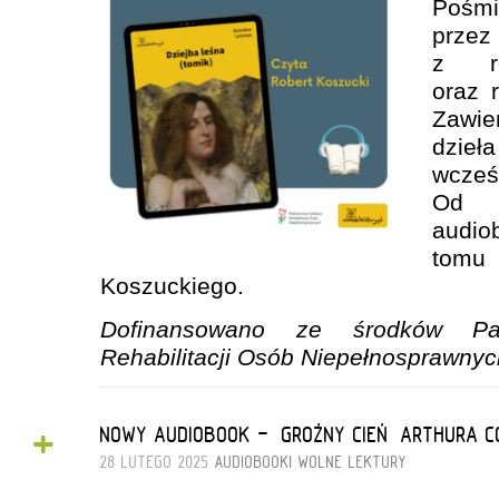
Pośmi
prz
z ro
oraz 
Zawi
dzieła
wcześ
Od d
audio
tomu 
Koszuckiego.
Dofinansowano ze środków Pa
Rehabilitacji Osób Niepełnosprawnyc
+
NOWY AUDIOBOOK - „GROŹNY CIEŃ” ARTHURA C
28 LUTEGO 2025
AUDIOBOOKI
WOLNE LEKTURY