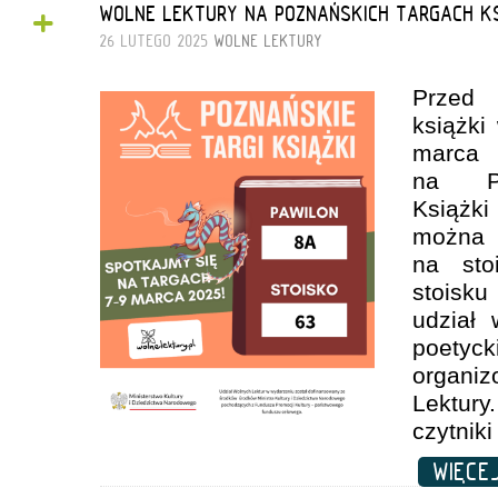
+
WOLNE LEKTURY NA POZNAŃSKICH TARGACH KS
26 LUTEGO 2025
WOLNE LEKTURY
Przed 
książki
mar
na Po
Książk
możn
na st
stoisk
udział
poet
organi
Lektur
czytnik
WIĘC