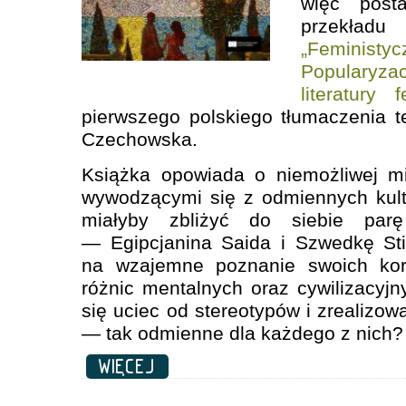
więc posta
przekładu
„Feminis
Popularyz
literatury f
pierwszego polskiego tłumaczenia te
Czechowska.
Książka opowiada o niemożliwej mi
wywodzącymi się z odmiennych kultu
miałyby zbliżyć do siebie par
— Egipcjanina Saida i Szwedkę St
na wzajemne poznanie swoich korz
różnic mentalnych oraz cywilizacyjn
się uciec od stereotypów i zrealizow
— tak odmienne dla każdego z nich?
WIĘCEJ