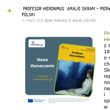
+
„PROFESOR HIERONIMUS” AMALIE SKRAM - PIE
POLSKI
14 MARCA 2025
NOWE PUBLIKACJE
WOLNE LEKTURY
Pr
Hi
z 
1
o 
ch
S
re
no
na
i
s
w 