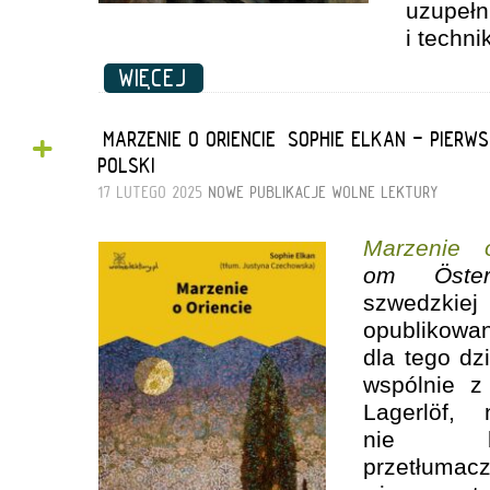
uzupeł
i techni
WIĘCEJ
+
„MARZENIE O ORIENCIE” SOPHIE ELKAN - PIER
POLSKI
17 LUTEGO 2025
NOWE PUBLIKACJE
WOLNE LEKTURY
Marzenie 
om Österl
szwedzkiej 
opublikowan
dla tego dzi
wspólnie z 
Lagerlöf,
nie by
przetłumac