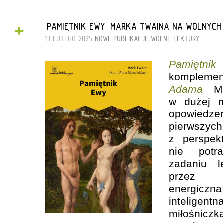
+
„PAMIĘTNIK EWY” MARKA TWAINA NA WOLNYCH
13 LUTEGO 2025
NOWE PUBLIKACJE
WOLNE LEKTURY
Pamiętn
komplemen
Adama
Mar
w dużej m
opowiedzen
pierwszy
z perspek
nie potr
zadaniu l
przez T
energiczn
inteligent
miłośni