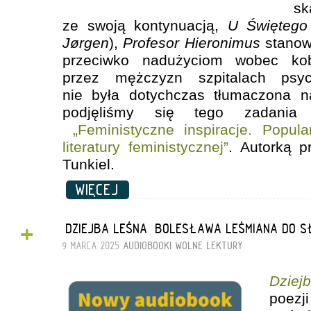
s
ze swoją kontynuacją,
U Świętego
Jørgen
),
Profesor Hieronimus
stanowi
przeciwko nadużyciom wobec kob
przez mężczyzn szpitalach psyc
nie była dotychczas tłumaczona na
podjęliśmy się tego zadania
„Feministyczne inspiracje. Popul
literatury feministycznej”
. Autorką p
Tunkiel.
WIĘCEJ
+
„DZIEJBA LEŚNA” BOLESŁAWA LEŚMIANA DO S
9 MARCA 2025
AUDIOBOOKI
WOLNE LEKTURY
Dziej
poezj