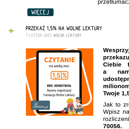
przetłumacz
WIĘCEJ
+
PRZEKAŻ 1,5% NA WOLNE LEKTURY
7 LUTEGO 2025
WOLNE LEKTURY
Wesprz
przeka
Ciebie 
a nam
udost
milio
Twoje 1
Jak to z
Wpisz n
rozlicze
70056.