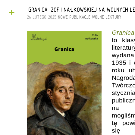
+
„GRANICA” ZOFII NAŁKOWSKIEJ NA WOLNYCH 
26 LUTEGO 2025
NOWE PUBLIKACJE
WOLNE LEKTURY
Granica
to klas
litera
wydana 
1935 i
roku u
Nagr
Twórcz
styczn
public
na W
mogl
tę pow
się 