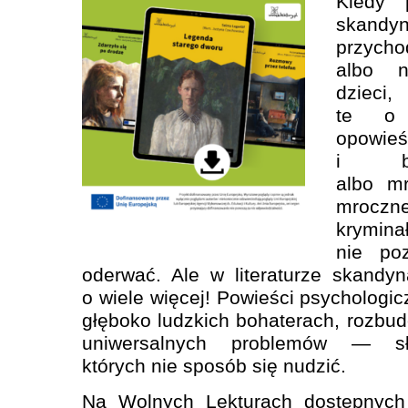
Kiedy p
skandy
przy
albo n
dzie
te o 
opowie
i ba
albo m
mroczn
krymin
nie po
oderwać. Ale w literaturze skandy
o wiele więcej! Powieści psychologi
głęboko ludzkich bohaterach, rozbu
uniwersalnych problemów — sł
których nie sposób się nudzić.
Na Wolnych Lekturach dostępnych 