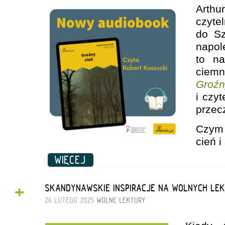
Arthu
czyt
do Sz
napo
to na
ciem
Groźn
i czy
przec
Czym 
cień 
WIĘCEJ
+
SKANDYNAWSKIE INSPIRACJE NA WOLNYCH LE
26 LUTEGO 2025
WOLNE LEKTURY