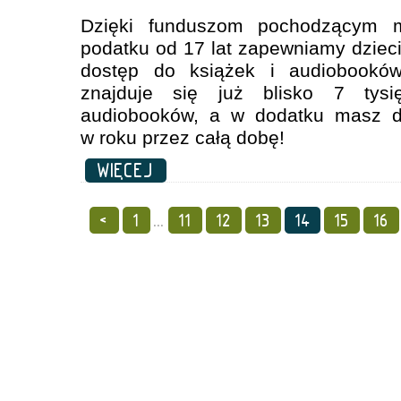
Dzięki funduszom pochodzącym 
podatku od 17 lat zapewniamy dzie
dostęp do książek i audiobooków
znajduje się już blisko 7 tys
audiobooków, a w dodatku masz d
w roku przez całą dobę!
WIĘCEJ
<
1
...
11
12
13
14
15
16