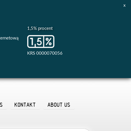
x
1,5% procent
nternetową
KRS 0000070056
AS
KONTAKT
ABOUT US