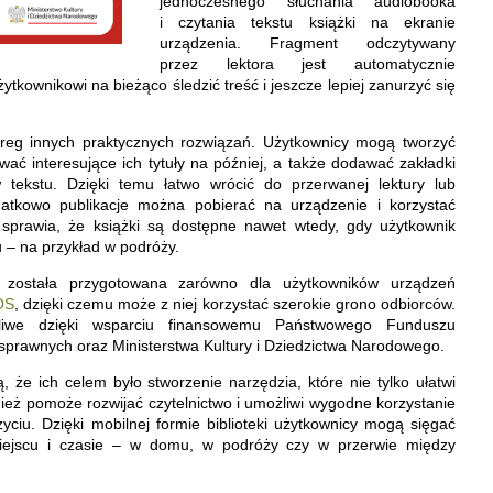
jednoczesnego słuchania audiobooka
i czytania tekstu książki na ekranie
urządzenia. Fragment odczytywany
przez lektora jest automatycznie
ytkownikowi na bieżąco śledzić treść i jeszcze lepiej zanurzyć się
zereg innych praktycznych rozwiązań. Użytkownicy mogą tworzyć
ywać interesujące ich tytuły na później, a także dodawać zakładki
tekstu. Dzięki temu łatwo wrócić do przerwanej lektury lub
atkowo publikacje można pobierać na urządzenie i korzystać
co sprawia, że książki są dostępne nawet wtedy, gdy użytkownik
u – na przykład w podróży.
r została przygotowana zarówno dla użytkowników urządzeń
OS
, dzięki czemu może z niej korzystać szerokie grono odbiorców.
liwe dzięki wsparciu finansowemu Państwowego Funduszu
osprawnych oraz Ministerstwa Kultury i Dziedzictwa Narodowego.
ą, że ich celem było stworzenie narzędzia, które nie tylko ułatwi
nież pomoże rozwijać czytelnictwo i umożliwi wygodne korzystanie
życiu. Dzięki mobilnej formie biblioteki użytkownicy mogą sięgać
iejscu i czasie – w domu, w podróży czy w przerwie między