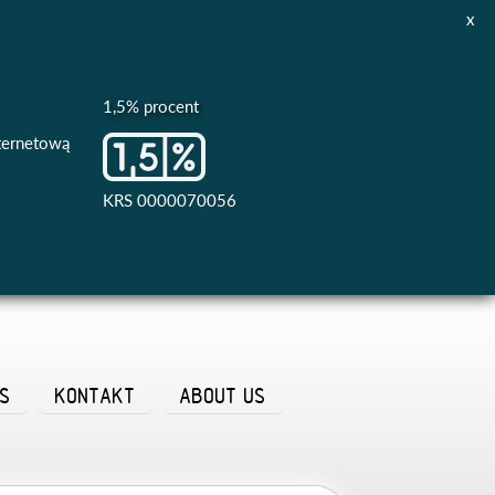
x
1,5% procent
nternetową
KRS 0000070056
AS
KONTAKT
ABOUT US