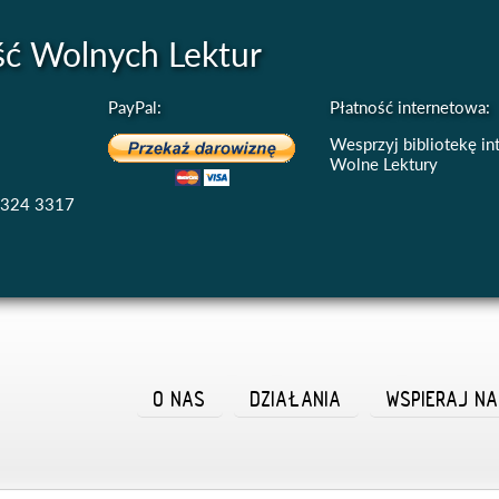
ść Wolnych Lektur
PayPal:
Płatność internetowa:
Wesprzyj bibliotekę i
Wolne Lektury
4324 3317
O NAS
DZIAŁANIA
WSPIERAJ N