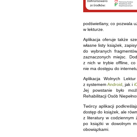
podświetlany, co pozwala uż
w lekturze.
Aplikacja oferuje także s
własne listy książek, zapis
do wybranych fragmentów 
zaznaczonych miejsc. Dod
z nich w trybie offline, 
nie ma dostępu do internet
Aplikacja Wolnych Lektu
z systemem
Android
, jak i
i
Jej powstanie było moż
Rehabilitacji Osób Niepełn
Twórcy aplikacji podkreślaj
dostęp do książek, ale rów
z literatury w codziennym 
po książki w dowolnym m
obowiązkami.