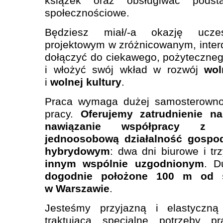
książek oraz obsługiwać podsta
społecznościowe.
Będziesz miał/-a okazję ucze
projektowym w zróżnicowanym, inter
dołączyć do ciekawego, pożyteczneg
i włożyć swój wkład w rozwój
wol
i
wolnej kultury
.
Praca wymaga dużej samosterownośc
pracy.
Oferujemy zatrudnienie 
nawiązanie współpracy z 
jednoosobową działalność gospod
hybrydowym
: dwa dni biurowe i tr
innym wspólnie uzgodnionym
. D
dogodnie położone 100 m od s
w Warszawie
.
Jesteśmy przyjazną i elastyczną 
traktującą specjalne potrzeby pr