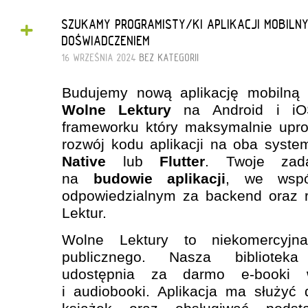
+
SZUKAMY PROGRAMISTY/KI APLIKACJI MOBILNY
DOŚWIADCZENIEM
16 WRZEŚNIA 2024
BEZ KATEGORII
Budujemy nową aplikację mobiln
Wolne Lektury
na Android i iOS
frameworku który maksymalnie upro
rozwój kodu aplikacji na oba syst
Native
lub
Flutter
. Twoje zada
na
budowie aplikacji
, we wspó
odpowiedzialnym za backend oraz 
Lektur.
Wolne Lektury to niekomercyjna
publicznego. Nasza bibliote
udostępnia za darmo e-booki 
i audiobooki. Aplikacja ma służyć 