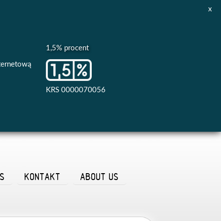
x
1,5% procent
nternetową
KRS 0000070056
AS
KONTAKT
ABOUT US