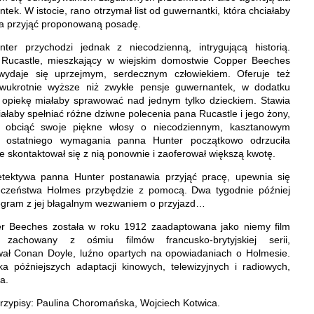
ek. W istocie, rano otrzymał list od guwernantki, która chciałaby
na przyjąć proponowaną posadę.
er przychodzi jednak z niecodzienną, intrygującą historią.
 Rucastle, mieszkający w wiejskim domostwie Copper Beeches
wydaje się uprzejmym, serdecznym człowiekiem. Oferuje też
wukrotnie wyższe niż zwykłe pensje guwernantek, w dodatku
a opiekę miałaby sprawować nad jednym tylko dzieckiem. Stawia
ałaby spełniać różne dziwne polecenia pana Rucastle i jego żony,
 obciąć swoje piękne włosy o niecodziennym, kasztanowym
 ostatniego wymagania panna Hunter początkowo odrzuciła
e skontaktował się z nią ponownie i zaoferował większą kwotę.
etektywa panna Hunter postanawia przyjąć pracę, upewnia się
ieczeństwa Holmes przybędzie z pomocą. Dwa tygodnie później
legram z jej błagalnym wezwaniem o przyjazd…
er Beeches została w roku 1912 zaadaptowana jako niemy film
y zachowany z ośmiu filmów francusko-brytyjskiej serii,
ował Conan Doyle, luźno opartych na opowiadaniach o Holmesie.
ka późniejszych adaptacji kinowych, telewizyjnych i radiowych,
a.
rzypisy: Paulina Choromańska, Wojciech Kotwica.