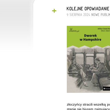
+
KOLEJNE OPOWIADANIE
9 SIERPNIA 2024
NOWE PUBLI
złoczyńcy stracili wszelką 
stanie się biurem zajmują