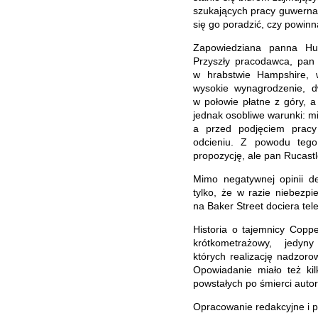
szukających pracy guwernant
się go poradzić, czy powin
Zapowiedziana panna Hunt
Przyszły pracodawca, pan
w hrabstwie Hampshire, 
wysokie wynagrodzenie, d
w połowie płatne z góry, 
jednak osobliwe warunki: mi
a przed podjęciem pracy
odcieniu. Z powodu tego
propozycję, ale pan Rucastl
Mimo negatywnej opinii d
tylko, że w razie niebezp
na Baker Street dociera te
Historia o tajemnicy Copp
krótkometrażowy, jedyn
których realizację nadzor
Opowiadanie miało też kil
powstałych po śmierci autor
Opracowanie redakcyjne i p