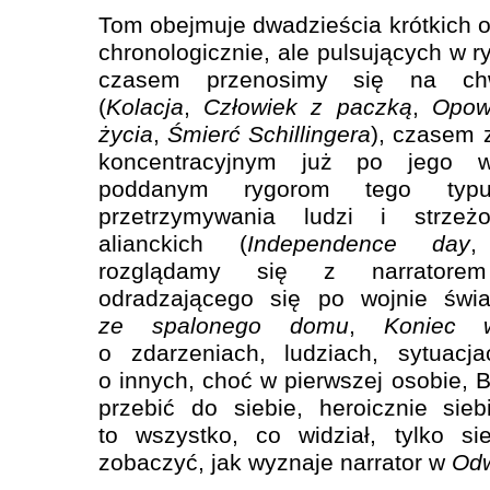
Tom obejmuje dwadzieścia krótkich 
chronologicznie, ale pulsujących w 
czasem przenosimy się na ch
(
Kolacja
,
Człowiek z paczką
,
Opow
życia
,
Śmierć Schillingera
), czasem 
koncentracyjnym już po jego w
poddanym rygorom tego typ
przetrzymywania ludzi i strzeż
alianckich (
Independence day
rozglądamy się z narratore
odradzającego się po wojnie świa
ze spalonego domu
,
Koniec 
o zdarzeniach, ludziach, sytuacj
o innych, choć w pierwszej osobie, B
przebić do siebie, heroicznie sie
to wszystko, co widział, tylko s
zobaczyć, jak wyznaje narrator w
Odw