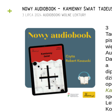
+
NOWY AUDIOBOOK - „KAMIENNY ŚWIAT” TADE
3 LIPCA 2024
AUDIOBOOKI
WOLNE LEKTURY
3 
T
pi
w
Au
D
a 
di
d
o
Ka
sp
Le
Ko