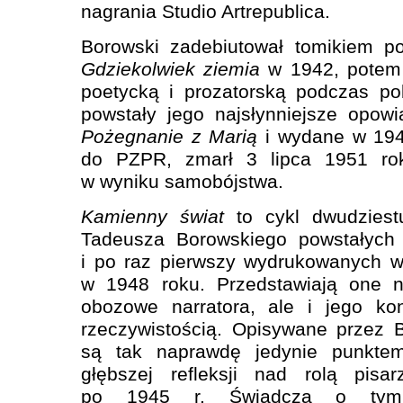
nagrania Studio Artrepublica.
Borowski zadebiutował tomikiem p
Gdziekolwiek ziemia
w 1942, potem 
poetycką i prozatorską podczas p
powstały jego najsłynniejsze opow
Pożegnanie z Marią
i wydane w 194
do PZPR, zmarł 3 lipca 1951 rok
w wyniku samobójstwa.
Kamienny świat
to cykl dwudziest
Tadeusza Borowskiego powstałych 
i po raz pierwszy wydrukowanych w
w 1948 roku. Przedstawiają one n
obozowe narratora, ale i jego ko
rzeczywistością. Opisywane przez 
są tak naprawdę jedynie punktem
głębszej refleksji nad rolą pisar
po 1945 r. Świadczą o tym 