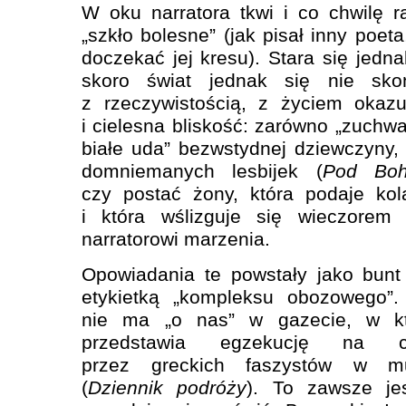
W oku narratora tkwi i co chwilę 
„szkło bolesne” (jak pisał inny poet
doczekać jej kresu). Stara się jed
skoro świat jednak się nie sk
z rzeczywistością, z życiem okazu
i cielesna bliskość: zarówno „zuchw
białe uda” bezwstydnej dziewczyny,
domniemanych lesbijek (
Pod Boh
czy postać żony, która podaje ko
i która wślizguje się wieczorem 
narratorowi marzenia.
Opowiadania te powstały jako bunt
etykietką „kompleksu obozowego”
nie ma „o nas” w gazecie, w któ
przedstawia egzekucję na c
przez greckich faszystów w mu
(
Dziennik podróży
). To zawsze je