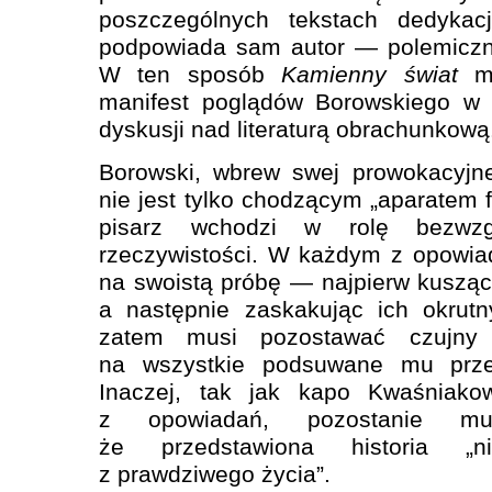
poszczególnych tekstach dedyka
podpowiada sam autor — polemiczn
W ten sposób
Kamienny świat
mo
manifest poglądów Borowskiego w 
dyskusji nad literaturą obrachunkową
Borowski, wbrew swej prowokacyjne
nie jest tylko chodzącym „aparatem f
pisarz wchodzi w rolę bezwzg
rzeczywistości. W każdym z opowia
na swoistą próbę — najpierw kuszą
a następnie zaskakując ich okrut
zatem musi pozostawać czujny 
na wszystkie podsuwane mu przez
Inaczej, tak jak kapo Kwaśniakow
z opowiadań, pozostanie mu
że przedstawiona historia „
z prawdziwego życia”.