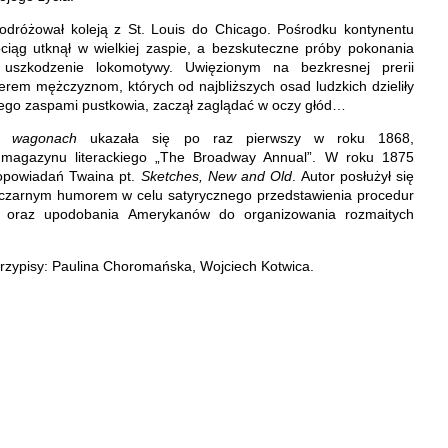
dróżował koleją z St. Louis do Chicago. Pośrodku kontynentu
ociąg utknął w wielkiej zaspie, a bezskuteczne próby pokonania
uszkodzenie lokomotywy. Uwięzionym na bezkresnej prerii
rem mężczyznom, których od najbliższych osad ludzkich dzieliły
ytego zaspami pustkowia, zaczął zaglądać w oczy głód…
w wagonach
ukazała się po raz pierwszy w roku 1868,
magazynu literackiego „The Broadway Annual”. W roku 1875
opowiadań Twaina pt.
Sketches, New and Old
. Autor posłużył się
czarnym humorem w celu satyrycznego przedstawienia procedur
 oraz upodobania Amerykanów do organizowania rozmaitych
rzypisy: Paulina Choromańska, Wojciech Kotwica.