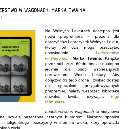
OŻERSTWO W WAGONACH” MARKA TWAINA
RY
Na Wolnych Lekturach dostępna jest
nowa prapremiera – prezent dla
darczyńców i darczynek Wolnych Lektur,
którzy od dziś mogą przeczytać
opowiadanie
Ludożerstwo
w wagonach
Marka Twaina
. Książka
przez najbliższe 60 dni będzie dostępna
jedynie dla osób wspierających
darowiznami Wolne Lektury. Aby
dołączyć do tego grona i zyskać dostęp
do specjalnie przygotowywanych
prapremier, należy wesprzeć bibliotekę
dowolną kwotą, używając
tego
formularza
.
Ludożerstwo w wagonach
to nietypowa
ina nowela nasączona czarnym humorem. Narrator spotyka
 inteligentnego mężczyznę w średnim wieku, który opowiada
ojego życia.