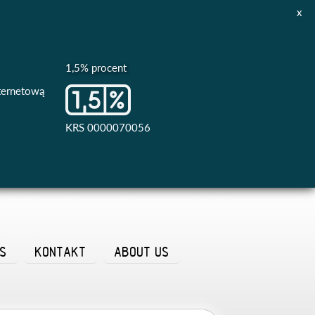
x
1,5% procent
nternetową
KRS 0000070056
AS
KONTAKT
ABOUT US