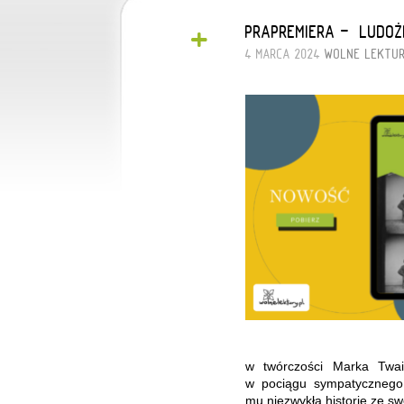
+
PRAPREMIERA - „LUD
4 MARCA 2024
WOLNE LEKTU
w twórczości Marka Twa
w pociągu sympatycznego,
mu niezwykłą historię ze sw