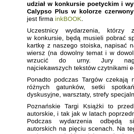
udział w konkursie poetyckim i w
Calypso Plus w kolorze czerwon
jest firma
inkBOOK
.
Uczestnicy wydarzenia, którzy 
w konkursie, będą musieli pobrać s
kartkę z naszego stoiska, napisać n
wiersz (na dowolny temat i w dowol
wrzucić do urny. Jury nagro
najciekawszych tekstów czytnikami 
Ponadto podczas Targów czekają n
różnych gatunków, setki spotka
dyskusyjne, warsztaty, strefy specjal
Poznańskie Targi Książki to prze
autorskie, i tak jak w latach poprzed
Podczas wydarzenia odbędą się
autorskich na pięciu scenach. Na te