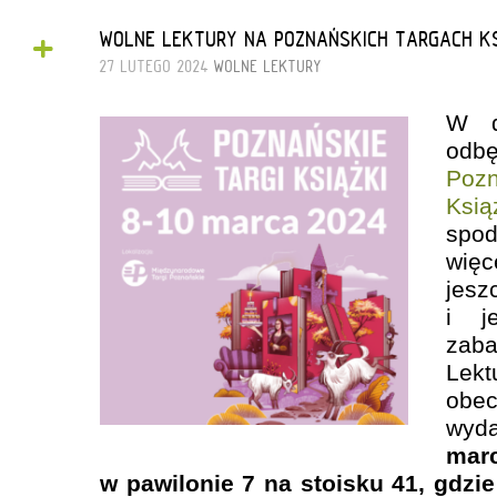
+
WOLNE LEKTURY NA POZNAŃSKICH TARGACH KS
27 LUTEGO 2024
WOLNE LEKTURY
W d
odbę
Po
Ksią
spo
więc
jes
i j
zab
Lek
obe
wyd
mar
w pawilonie 7 na stoisku 41, gdzi