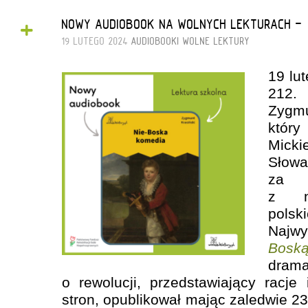
+
NOWY AUDIOBOOK NA WOLNYCH LEKTURACH - 
19 LUTEGO 2024
AUDIOBOOKI
WOLNE LEKTURY
19 lu
212.
Zygm
któ
Micki
Słowa
za w
z na
pols
Najwy
Bosk
dra
o rewolucji, przedstawiający racj
stron, opublikował mając zaledwie 23 