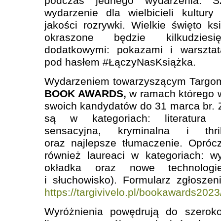
podczas jednego wydarzenia. S
wydarzenie dla wielbicieli kultur
jakości rozrywki. Wielkie święto k
okraszone będzie kilkudziesi
dodatkowymi: pokazami i warsztat
pod hasłem #ŁączyNasKsiążka.
Wydarzeniem towarzyszącym Targom
BOOK AWARDS,
w ramach którego
swoich kandydatów do 31 marca br.
są w kategoriach: literatura o
sensacyjna, kryminalna i thril
oraz najlepsze tłumaczenie. Opróc
również laureaci w kategoriach: w
okładka oraz nowe technologi
i słuchowisko). Formularz zgłoszeni
https://targivivelo.pl/bookawards2023
Wyróżnienia powędrują do szerok