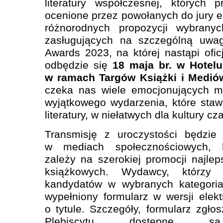
literatury współczesnej, których 
ocenione przez powołanych do jury e
różnorodnych propozycji wybranyc
zasługujących na szczególną uw
Awards 2023, na której nastąpi ofic
odbędzie się
18 maja br. w Hotelu
w ramach Targów Książki i Medi
czeka nas wiele emocjonujących 
wyjątkowego wydarzenia, które sta
literatury, w niełatwych dla kultury cz
Transmisję z uroczystości będzie
w mediach społecznościowych, 
zależy na szerokiej promocji najlep
książkowych. Wydawcy, którzy 
kandydatów w wybranych kategoria
wypełniony formularz w wersji elekt
o tytule. Szczegóły, formularz zgło
Plebiscytu dostępne 