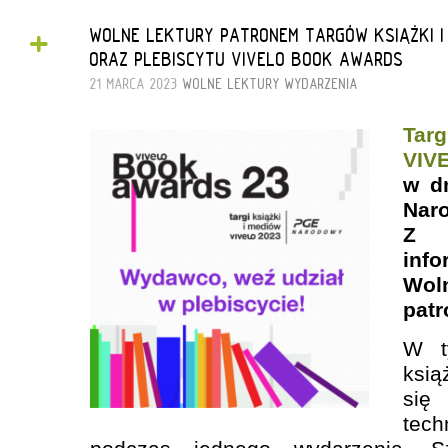
+
WOLNE LEKTURY PATRONEM TARGÓW KSIĄŻKI I
ORAZ PLEBISCYTU VIVELO BOOK AWARDS
21 MARCA 2023
WOLNE LEKTURY
WYDARZENIA
Tar
VI
w d
Nar
Z 
inf
Wol
patr
W ty
ksią
się
tech