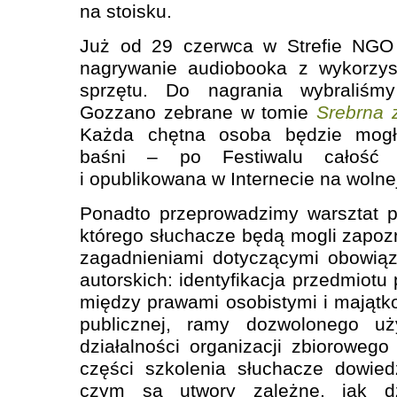
na stoisku.
Już od 29 czerwca w Strefie NGO
nagrywanie audiobooka z wykorzys
sprzętu. Do nagrania wybraliśm
Gozzano zebrane w tomie
Srebrna z
Każda chętna osoba będzie mogł
baśni – po Festiwalu całość 
i opublikowana w Internecie na wolnej 
Ponadto przeprowadzimy warsztat p
którego słuchacze będą mogli zapo
zagadnieniami dotyczącymi obowią
autorskich: identyfikacja przedmiotu 
między prawami osobistymi i majątk
publicznej, ramy dozwolonego uży
działalności organizacji zbiorowego
części szkolenia słuchacze dowied
czym są utwory zależne, jak dz