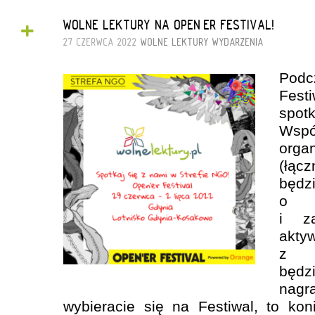
+
WOLNE LEKTURY NA OPEN’ER FESTIVAL!
27 CZERWCA 2022
WOLNE LEKTURY
WYDARZENIA
Pod
Fest
spotk
Wsp
organ
(łą
będ
o n
i z
akt
z W
będ
nagr
wybieracie się na Festiwal, to ko