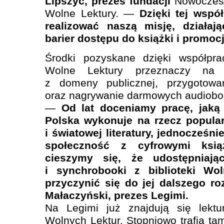
Lipszyc, prezes fundacji
Nowoczesn
Wolne Lektury. —
Dzięki tej wspó
realizować naszą misję, działaj
barier dostępu do książki i promocj
Środki pozyskane dzięki współpra
Wolne Lektury przeznaczy na u
z domeny publicznej, przygotow
oraz nagrywanie darmowych audiobo
—
Od lat doceniamy pracę, jaką
Polska wykonuje na rzecz populary
i światowej literatury, jednocześni
społeczność z cyfrowymi ksią
cieszymy się, że udostępniają
i synchrobooki z biblioteki W
przyczynić się do jej dalszego ro
Małaczyński, prezes Legimi.
Na Legimi już znajdują się lekt
Wolnych Lektur. Stopniowo trafią ta