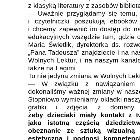
z klasyką literatury z zasobów bibliote
— Uważnie przyglądamy się temu, g
i czytelniczki poszukują ebooków
i chcemy zapewnić im dostęp do na
edukacyjnych wszędzie tam, gdzie 
Maria Świetlik, dyrektorka ds. rozw
„Pana Tadeusza” znajdziecie i na nasz
Wolnych Lektur, i na naszym kanal
także na Legimi.
To nie jedyna zmiana w Wolnych Lek
— W związku z nawiązaniem w
dokonaliśmy ważnej zmiany w naszej
Stopniowo wymieniamy okładki naszy
grafiki i zdjęcia z domeny 
żeby dzieciaki miały kontakt z t
jako istotną częścią dziedzict
obeznanie ze sztuką wizualną k
estetyczną i podnosi kompeten