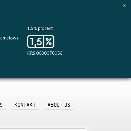
x
1,5% procent
nternetową
KRS 0000070056
AS
KONTAKT
ABOUT US