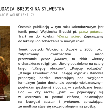
JUDASZA” BRZOSKI NA SYLWESTRA
KACJE
WOLNE LEKTURY
Ostatnią publikacją w tym roku kalendarzowym jest
tomik poezji Wojciecha Brzoski pt.
przez judasza
.
Trafił on do kolekcji
Wiersz wolny
. Zapraszamy
do lektury i do zobaczenia w nowym roku!
Tomik poetycki Wojciecha Brzoski z 2008 roku,
zatytułowany dwuznacznie i nieco
przewrotnie
przez judasza
, to zbiór wierszy
o charakterze religijnym. Utwory podzielone na cztery
księgi (,,Księgę obrazów”, ,,Księgę rodzajów”,
,,Księgę zawodów” oraz ,,Księgę wyjścia”) stanowią
propozycję bardzo interesującą pod względem
formalnym (autor doskonale operuje wieloznacznym
poetyckim językiem) i bogatą w symboliczne treści.
Bóg — czy raczej ,,pan” — pojawiający się
w wierszach to postać złożona, balansująca
na krawędzi
sacrum
i
profanum
, sprawiająca,
że modlitwa staje się raczej dialogiem niż prośbą.