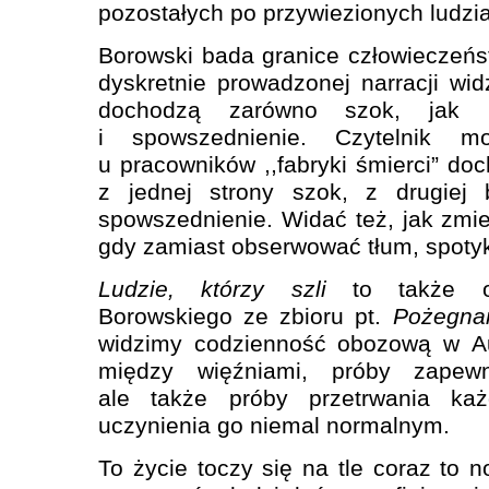
pozostałych po przywiezionych ludzi
Borowski bada granice człowieczeńst
dyskretnie prowadzonej narracji wid
dochodzą zarówno szok, jak i
i spowszednienie. Czytelnik m
u pracowników ,,fabryki śmierci” do
z jednej strony szok, z drugiej
spowszednienie. Widać też, jak zmie
gdy zamiast obserwować tłum, spotyk
Ludzie, którzy szli
to także op
Borowskiego ze zbioru pt.
Pożegna
widzimy codzienność obozową w Aus
między więźniami, próby zapewn
ale także próby przetrwania ka
uczynienia go niemal normalnym.
To życie toczy się na tle coraz to 