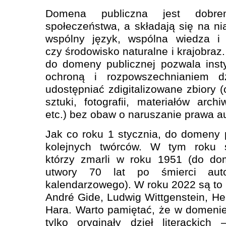
Domena publiczna jest dobr
społeczeństwa, a składają się na ni
wspólny język, wspólna wiedza i 
czy środowisko naturalne i krajobra
do domeny publicznej pozwala inst
ochroną i rozpowszechnianiem dz
udostępniać zdigitalizowane zbiory (c
sztuki, fotografii, materiałów archi
etc.) bez obaw o naruszanie prawa a
Jak co roku 1 stycznia, do domeny pu
kolejnych twórców. W tym roku 
którzy zmarli w roku 1951 (do dom
utwory 70 lat po śmierci aut
kalendarzowego). W roku 2022 są to 
André Gide, Ludwig Wittgenstein, H
Hara. Warto pamiętać, że w domenie 
tylko oryginały dzieł literackich