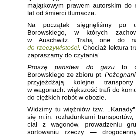
majątkowym prawem autorskim do 
lat od śmierci tłumacza.
Na początek sięgnęliśmy po o
Borowskiego, w których zacho
w Auschwitz. Trafią one do n
do rzeczywistości
.
Chociaż lektura t
zapraszamy do czytania!
Proszę państwa do gazu
to op
Borowskiego ze zbioru pt.
Pożegnani
przyjeżdżają kolejne transpor
w wagonach: większość trafi do komó
do ciężkich robót w obozie.
Widzimy tu więźniów tzw. ,,Kanady”,
się m.in. rozładunkami transportów,
ciał z wagonów, prowadzeniu gr
sortowaniu rzeczy — drogocenn