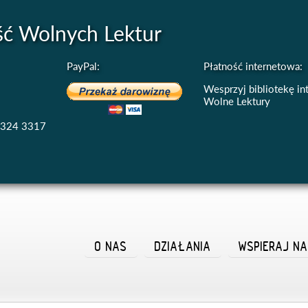
ść Wolnych Lektur
PayPal:
Płatność internetowa:
Wesprzyj bibliotekę i
Wolne Lektury
4324 3317
O NAS
DZIAŁANIA
WSPIERAJ N