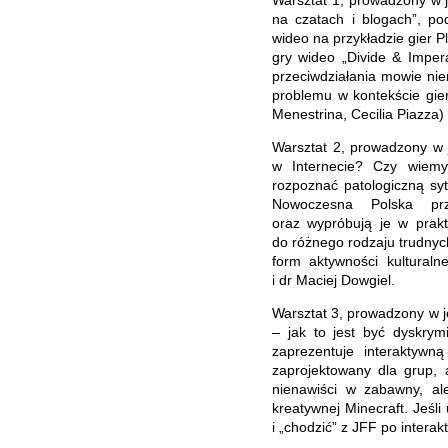
na czatach i blogach”, po
wideo na przykładzie gier 
gry wideo „Divide & Imper
przeciwdziałania mowie nie
problemu w kontekście gier
Menestrina, Cecilia Piazza
Warsztat 2, prowadzony w 
w Internecie? Czy wiemy
rozpoznać patologiczną sy
Nowoczesna Polska prz
oraz wypróbują je w prak
do różnego rodzaju trudnyc
form aktywności kultural
i dr Maciej Dowgiel.
Warsztat 3, prowadzony w j
– jak to jest być dyskrym
zaprezentuje interaktywn
zaprojektowany dla grup, 
nienawiści w zabawny, al
kreatywnej Minecraft. Jeśl
i „chodzić” z JFF po intera