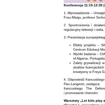
Konferencja 11:15-12:30 (
1. Wprowadzenie – Umiejętn
Frau-Meigs, profesor Sorbo
2. Spostrzeżenia i działa
regulacyjny telewizji i radi
3. Prezentacja europejskieg
Efekty projektu – Si
Centrum Edukacji Med
Wyniki badania – CIA
of Algarve, Portugalia
Zalety grywalizacji 
studiów licencjackich
kreatywny w Freya 
4. Odpowiedź francuskiego
Pau-Langevin, zastępca
francuskiego The Defen
i promowanie równości
Warsztaty „Let kids play 
Warsztat 1, prowadzony w 