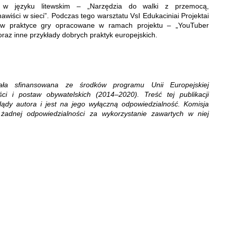
 w języku litewskim – „Narzędzia do walki z przemocą,
wiści w sieci”. Podczas tego warsztatu VsI Edukaciniai Projektai
e w praktyce gry opracowane w ramach projektu – „YouTuber
 oraz inne przykłady dobrych praktyk europejskich.
stała sfinansowana ze środków programu Unii Europejskiej
ci i postaw obywatelskich (2014–2020). Treść tej publikacji
lądy autora i jest na jego wyłączną odpowiedzialność. Komisja
 żadnej odpowiedzialności za wykorzystanie zawartych w niej