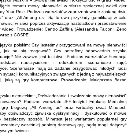
djęcie tematu mowy nienawiści w sferze społecznej wokół gier
Play Your Role. Podczas warsztatów zaprezentowane zostaną dwie
a” oraz „All Among us”. Są to dwa przykłady gamifikacji w celu
nawiści w sieci poprzez aktywizację nastolatków i przedstawienie
 wideo. Prowadzenie: Centro Zaffiria (Alessandra Falconi, Zeno
) wraz z COSPE.
języku polskim: Czy jesteśmy przygotowani na mowę nienawiści
, jak na nią reagować? Czy potrafimy odpowiednio szybko
tuację? Nie zawsze jest to łatwe. Podczas warsztatów Fundacja
edstawi nauczycielom i edukatorom scenariusze zajęć
tyce. Scenariusze mają za zadanie przygotować młodych ludzi
h sytuacji komunikacyjnych związanych z jedną z najważniejszych
nej, jaką są gry komputerowe. Prowadzenie: Małgorzata Bazan
ęzyku niemieckim: „Doświadczanie i zwalczanie mowy nienawiści”
inowanym? Podczas warsztatu JFF-Instytut Edukacji Medialnej
ą grę blogową „All Among us” oraz wirtualny świat Minetest,
aby doświadczyć zjawiska dyskryminacji i dyskutować o mowie
e bezpieczny sposób. Minetest jest wariantem popularnej gry
i uczestnicy wcześniej pobiorą darmową grę, będą mogli dołączyć
ktywnym świecie.