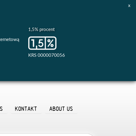
x
1,5% procent
nternetową
KRS 0000070056
AS
KONTAKT
ABOUT US