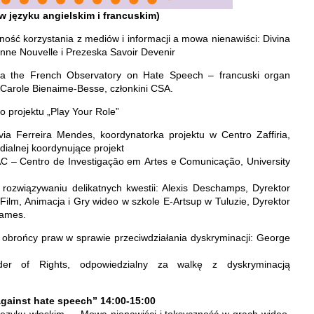
w języku angielskim i francuskim)
ość korzystania z mediów i informacji a mowa nienawiści: Divina
nne Nouvelle i Prezeska Savoir Devenir
nia the French Observatory on Hate Speech – francuski organ
a, Carole Bienaime-Besse, członkini CSA.
o projektu „Play Your Role”
lvia Ferreira Mendes, koordynatorka projektu w Centro Zaffiria,
ialnej koordynujące projekt
C – Centro de Investigaçāo em Artes e Comunicação, University
w rozwiązywaniu delikatnych kwestii: Alexis Deschamps, Dyrektor
 Film, Animacja i Gry wideo w szkole E-Artsup w Tuluzie, Dyrektor
Games.
 obrońcy praw w sprawie przeciwdziałania dyskryminacji: George
der of Rights, odpowiedzialny za walkę z dyskryminacją
against hate speech” 14:00-15:00
języku włoskim – „Mowa nienawiści i toksyczność w grach wideo,