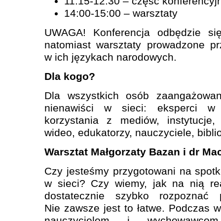
11:15-12:30 – część konferencyj
14:00-15:00 – warsztaty
UWAGA! Konferencja odbędzie się
natomiast warsztaty prowadzone pr
w ich językach narodowych.
Dla kogo?
Dla wszystkich osób zaangażow
nienawiści w sieci: eksperci w 
korzystania z mediów, instytucje,
wideo, edukatorzy, nauczyciele, bibli
Warsztat Małgorzaty Bazan i dr Ma
Czy jesteśmy przygotowani na spot
w sieci? Czy wiemy, jak na nią r
dostatecznie szybko rozpoznać p
Nie zawsze jest to łatwe. Podczas 
nauczycielom i wychowawcom 