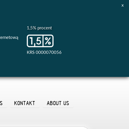
x
1,5% procent
nternetową
KRS 0000070056
AS
KONTAKT
ABOUT US