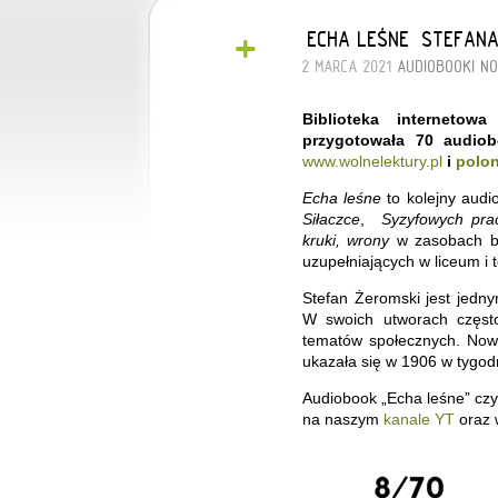
+
„ECHA LEŚNE” STEFAN
2 MARCA 2021
AUDIOBOOKI
NO
Biblioteka internetow
przygotowała 70 audiob
www.wolnelektury.pl
i
polon
Echa leśne
to kolejny audi
Siłaczce
,
Syzyfowych pra
kruki, wrony
w zasobach bi
uzupełniających w liceum i 
Stefan Żeromski jest jedny
W swoich utworach często
tematów społecznych. No
ukazała się w 1906 w tygodn
Audiobook „Echa leśne” czy
na naszym
kanale YT
oraz