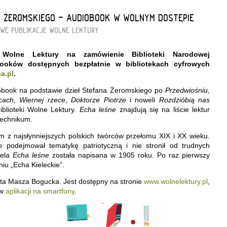
A ŻEROMSKIEGO - AUDIOBOOK W WOLNYM DOSTĘPIE
WE PUBLIKACJE
WOLNE LEKTURY
a Wolne Lektury na zamówienie Biblioteki Narodowej
ooków dostępnych bezpłatnie w bibliotekach cyfrowych
a.pl
.
obook na podstawie dzieł Stefana Żeromskiego po
Przedwiośniu,
cach, Wiernej rzece
,
Doktorze Piotrze
i noweli
Rozdzióbią nas
blioteki Wolne Lektury.
Echa leśne
znajdują się na liście lektur
technikum.
m z najsłynniejszych polskich twórców przełomu XIX i XX wieku.
 podejmował tematykę patriotyczną i nie stronił od trudnych
wela
Echa leśne
została napisana w 1905 roku. Po raz pierwszy
iu „Echa Kieleckie”.
ta Masza Bogucka. Jest dostępny na stronie
www.
wolnelektury
.pl
,
 w
aplikacji na smartfony
.