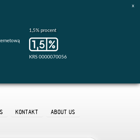
x
1,5% procent
nternetową
KRS 0000070056
AS
KONTAKT
ABOUT US