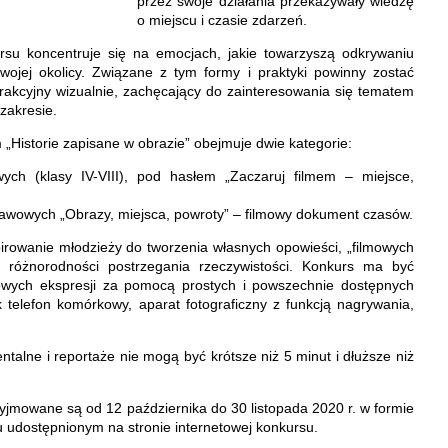
przez swoje działania przekazywały wiedzę
o miejscu i czasie zdarzeń.
su koncentruje się na emocjach, jakie towarzyszą odkrywaniu
ojej okolicy. Związane z tym formy i praktyki powinny zostać
rakcyjny wizualnie, zachęcający do zainteresowania się tematem
zakresie.
„Historie zapisane w obrazie” obejmuje dwie kategorie:
ych (klasy IV-VIII), pod hasłem „Zaczaruj filmem – miejsce,
awowych „Obrazy, miejsca, powroty” – filmowy dokument czasów.
irowanie młodzieży do tworzenia własnych opowieści, „filmowych
e różnorodności postrzegania rzeczywistości. Konkurs ma być
owych ekspresji za pomocą prostych i powszechnie dostępnych
k telefon komórkowy, aparat fotograficzny z funkcją nagrywania,
talne i reportaże nie mogą być krótsze niż 5 minut i dłuższe niż
yjmowane są od 12 października do 30 listopada 2020 r. w formie
u udostępnionym na stronie internetowej konkursu.