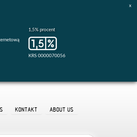
x
1,5% procent
nternetową
KRS 0000070056
AS
KONTAKT
ABOUT US