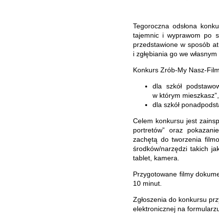
Tegoroczna odsłona konkur
tajemnic i wyprawom po sw
przedstawione w sposób at
i zgłębiania go we własnym 
Konkurs Zrób-My Nasz-Film 
dla szkół podstawow
w którym mieszkasz”,
dla szkół ponadpodst
Celem konkursu jest zainsp
portretów” oraz pokazani
zachętą do tworzenia film
środków/narzędzi takich ja
tablet, kamera.
Przygotowane filmy dokumen
10 minut.
Zgłoszenia do konkursu prz
elektronicznej na formularz