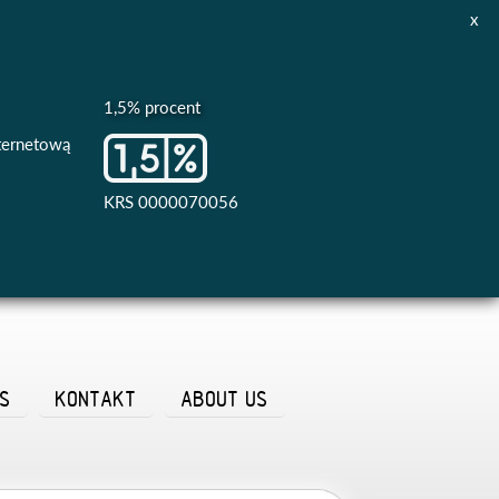
x
1,5% procent
nternetową
KRS 0000070056
AS
KONTAKT
ABOUT US