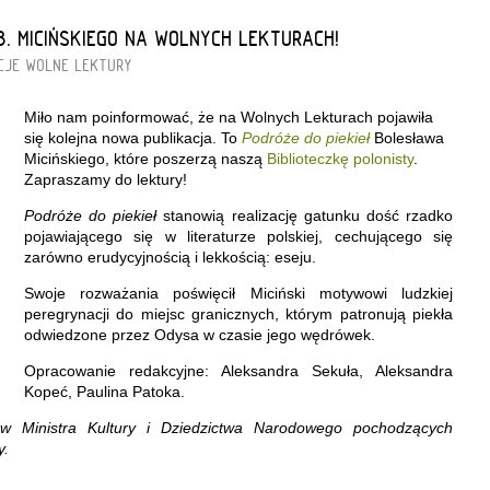
 B. MICIŃSKIEGO NA WOLNYCH LEKTURACH!
CJE
WOLNE LEKTURY
Miło nam poinformować, że na Wolnych Lekturach pojawiła
się kolejna nowa publikacja. To
Podróże do piekieł
Bolesława
Micińskiego, które poszerzą naszą
Biblioteczkę polonisty
.
Zapraszamy do lektury!
Podróże do piekieł
stanowią realizację gatunku dość rzadko
pojawiającego się w literaturze polskiej, cechującego się
zarówno erudycyjnością i lekkością: eseju.
Swoje rozważania poświęcił Miciński motywowi ludzkiej
peregrynacji do miejsc granicznych, którym patronują piekła
odwiedzone przez Odysa w czasie jego wędrówek.
Opracowanie redakcyjne: Aleksandra Sekuła, Aleksandra
Kopeć, Paulina Patoka.
w Ministra Kultury i Dziedzictwa Narodowego pochodzących
y.