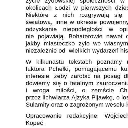
życie żydowskiej społeczności 
okolicach Łodzi w pierwszych dzie
Niektóre z nich rozgrywają się
światową, inne w okresie powojenn
odzyskanie niepodległości w op
nie pojawiają. Bohaterowie nawet 
jakby miasteczko żyło we własnym
niezależnie od wielkich wydarzeń hi
W kilkunastu tekstach poznamy m
faktora Pchełki, pomagającemu k
interesie, żeby zarobić na posag d
dowiemy się o fatalnym zauroczen
i wroga miłości, o zemście Cha
przez lichwiarza Ajzyka Pijawkę, o lo
Sulamity oraz o zagrożonym weselu 
Opracowanie redakcyjne: Wojciec
Kopeć.