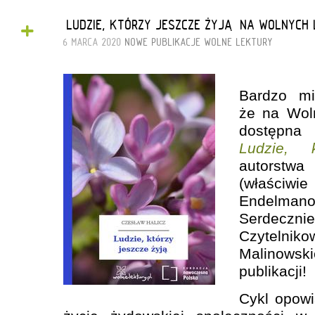
+
„LUDZIE, KTÓRZY JESZCZE ŻYJĄ” NA WOLNYCH
6 MARCA 2020
NOWE PUBLIKACJE
WOLNE LEKTURY
Bardzo mi
że na Wol
dostępna
Ludzie, 
autorstw
(właśc
Endelmanow
Serdeczni
Czytelnik
Malinowsk
publikacji!
Cykl opowi