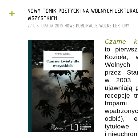
+
NOWY TOMIK POETYCKI NA WOLNYCH LEKTURAC
WSZYSTKICH”
27 LISTOPADA 2019
NOWE PUBLIKACJE
WOLNE LEKTURY
Czarne k
to pierws
Kozioła, w
Wolnyc
przez Sta
w 2003 r
ujawniają 
recepcję t
tropami
wpatrzonyc
odbić), 
tytułow
i nieuchro