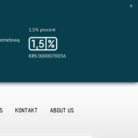
x
1,5% procent
nternetową
KRS 0000070056
AS
KONTAKT
ABOUT US