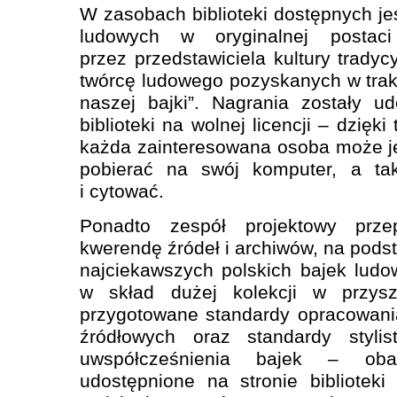
W zasobach biblioteki dostępnych je
ludowych w oryginalnej postac
przez przedstawiciela kultury trady
twórcę ludowego pozyskanych w trakci
naszej bajki”. Nagrania zostały u
biblioteki na wolnej licencji – dzię
każda zainteresowana osoba może je
pobierać na swój komputer, a ta
i cytować.
Ponadto zespół projektowy prze
kwerendę źródeł i archiwów, na podsta
najciekawszych polskich bajek lud
w skład dużej kolekcji w przyszł
przygotowane standardy opracowani
źródłowych oraz standardy stylis
uwspółcześnienia bajek – ob
udostępnione na stronie bibliotek