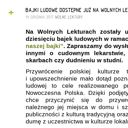
+
BAJKI LUDOWE DOSTĘPNE JUŻ NA WOLNYCH L
19 GRUDNIA 2017
WOLNE LEKTURY
Na Wolnych Lekturach zostały u
dziesięciu bajek ludowych w ramach
naszej bajki”
. Zapraszamy do wysłu
innymi o cudownym lekarstwie,
skarbach czy dudnieniu w studni.
Przywrócenie polskiej kulturze t
i upowszechnienie mało dotąd pozna
ludowej to cele realizowanego pr
Nowoczesna Polska. Dzięki podjęt
chce przyczynić się do przywró
należnego jej miejsca w domu i sz
publiczności z kulturą tradycyjną o
dumę z uczestnictwa w kulturze lokal