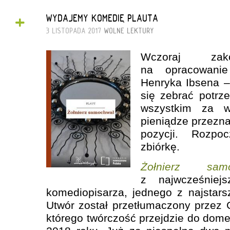
+
WYDAJEMY KOMEDIĘ PLAUTA
3 LISTOPADA 2017
WOLNE LEKTURY
Wczoraj zako
na opracowani
Henryka Ibsena –
się zebrać potrz
wszystkim za w
pieniądze przezn
pozycji. Rozpo
zbiórkę.
Żołnierz s
z najwcześnie
komediopisarza, jednego z najstars
Utwór został przetłumaczony przez
którego twórczość przejdzie do dome