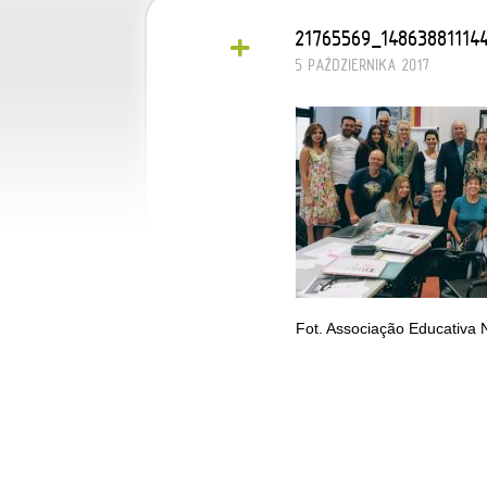
+
21765569_14863881114
5 PAŹDZIERNIKA 2017
Fot. Associação Educativa 