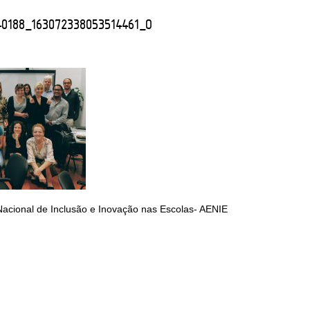
40188_163072338053514461_O
Nacional de Inclusão e Inovação nas Escolas- AENIE