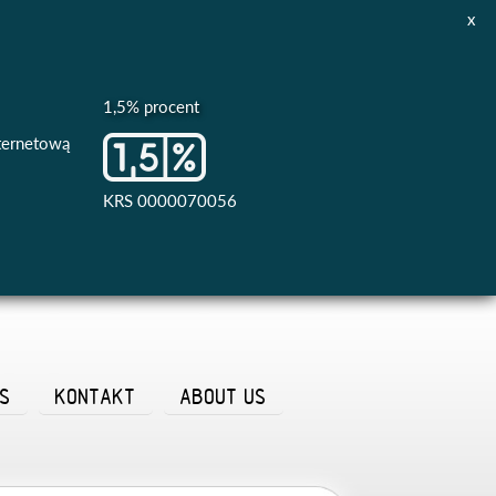
x
1,5% procent
nternetową
KRS 0000070056
AS
KONTAKT
ABOUT US