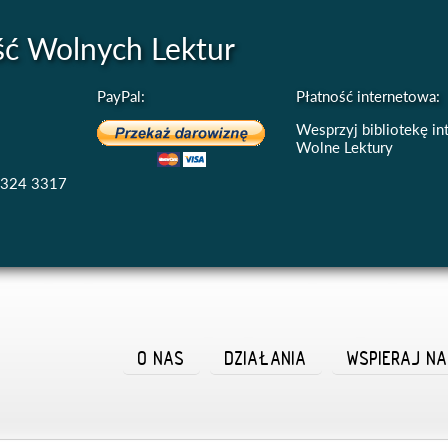
ść Wolnych Lektur
PayPal:
Płatność internetowa:
Wesprzyj bibliotekę i
Wolne Lektury
4324 3317
O NAS
DZIAŁANIA
WSPIERAJ N