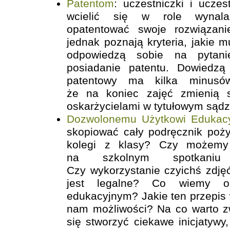
Patentom
: uczestniczki i uczes
wcielić się w role wynala
opatentować swoje rozwiązani
jednak poznają kryteria, jakie m
odpowiedzą sobie na pytani
posiadanie patentu. Dowiedzą
patentowy ma kilka minusó
że na koniec zajęć zmienią s
oskarżycielami w tytułowym sądz
Dozwolonemu Użytkowi Edukac
skopiować cały podręcznik poży
kolegi z klasy? Czy możemy 
na szkolnym spotkaniu
Czy wykorzystanie czyichś zdjęć
jest legalne? Co wiemy o
edukacyjnym? Jakie ten przepis 
nam możliwości? Na co warto 
się stworzyć ciekawe inicjatywy