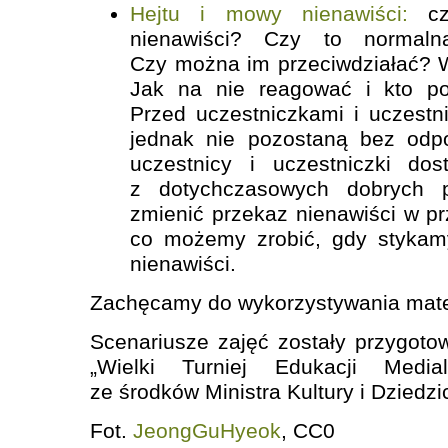
Hejtu i mowy nienawiści:
cz
nienawiści? Czy to normaln
Czy można im przeciwdziałać? W
Jak na nie reagować i kto po
Przed uczestniczkami i uczestni
jednak nie pozostaną bez odp
uczestnicy i uczestniczki do
z dotychczasowych dobrych p
zmienić przekaz nienawiści w prz
co możemy zrobić, gdy stykam
nienawiści.
Zachęcamy do wykorzystywania mate
Scenariusze zajęć zostały przygot
„Wielki Turniej Edukacji Media
ze środków Ministra Kultury i Dzied
Fot.
JeongGuHyeok
, CC0