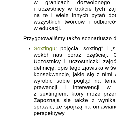
w granicach dozwolonego u
i uczestnicy w trakcie tych za
na te i wiele innych pytań d
wszystkich twórców i odbiorc
w edukacji.
Przygotowaliśmy także scenariusze 
Sextingu
: pojęcia „sexting” i „s
wokół nas coraz częściej. 
Uczestnicy i uczestniczki zaję
definicję, opis tego zjawiska w 
konsekwencje, jakie się z nimi
wyrobić sobie pogląd na tem
prewencji i interwencji w 
z sextingiem, który może przer
Zapoznają się także z wynik
sprawić, że spojrzą na omawiane
perspektywy.