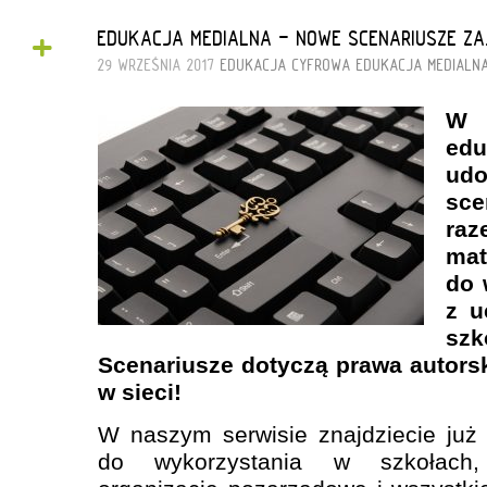
+
EDUKACJA MEDIALNA - NOWE SCENARIUSZE ZA
29 WRZEŚNIA 2017
EDUKACJA CYFROWA
EDUKACJA MEDIALN
W
edu
udo
sce
raz
mat
do 
z u
sz
Scenariusze dotyczą prawa autors
w sieci!
W naszym serwisie znajdziecie już
do wykorzystania w szkołach, i