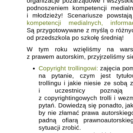
organizacje pozarządowe i wszystk
podnoszeniem kompetencji medialn
i młodzieży! Scenariusze powsta
kompetencji medialnych, informa
Są przygotowywane z myślą o różny
od przedszkola po szkołę średnią!
W tym roku wzięliśmy na warsz
z prawem autorskim, przyjrzeliśmy si
Copyright trollingowi:
zajęcia po
na pytanie, czym jest tytuło
trollingu i jakie niesie ze sobą
i uczestnicy poznają 
z copyrightingowych trolli i we
pytań. Dowiedzą się ponadto, ja
by nie złamać prawa autorskieg
padną ofiarą prawnoautorskie
sytuacji zrobić.