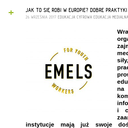
+
JAK TO SIĘ ROBI W EUROPIE? DOBRE PRAKTYK
26 WRZEŚNIA 2017
EDUKACJA CYFROWA
EDUKACJA MEDIALN
Wr
org
zaj
me
sił
pra
pr
ed
na
kom
inf
i c
zaa
instytucje mają już swoje doś