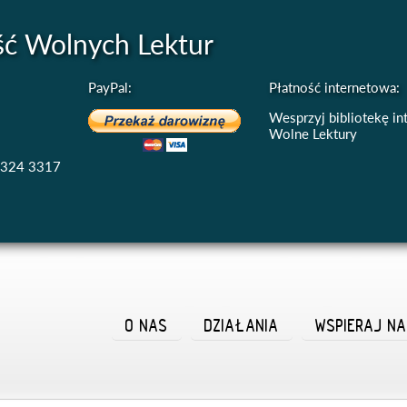
ść Wolnych Lektur
PayPal:
Płatność internetowa:
Wesprzyj bibliotekę i
Wolne Lektury
4324 3317
O NAS
DZIAŁANIA
WSPIERAJ N