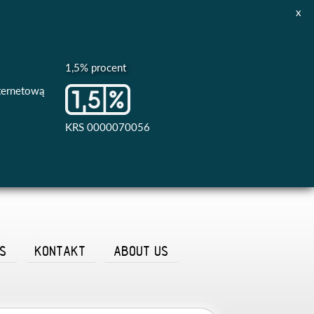
x
1,5% procent
nternetową
KRS 0000070056
AS
KONTAKT
ABOUT US