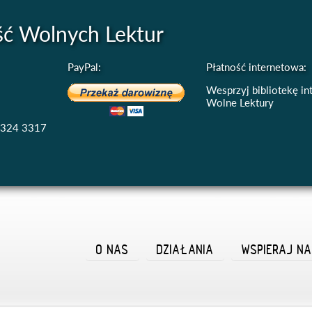
ść Wolnych Lektur
PayPal:
Płatność internetowa:
Wesprzyj bibliotekę i
Wolne Lektury
4324 3317
O NAS
DZIAŁANIA
WSPIERAJ N