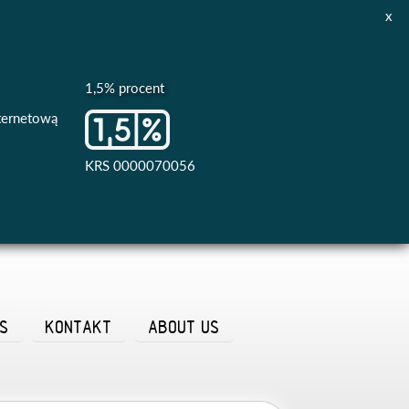
x
1,5% procent
nternetową
KRS 0000070056
AS
KONTAKT
ABOUT US