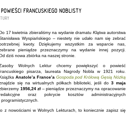
 POWIEŚCI FRANCUSKIEGO NOBLISTY
KTURY
Do 17 kwietnia zbieraliśmy na wydanie dramatu
Klątwa
autorstwa
Stanisława Wyspiańskiego – niestety nie udało nam się zebrać
potrzebnej kwoty. Dziękujemy wszystkim za wsparcie nas,
zebrane pieniądze przeznaczymy na wydanie innej pozycji.
Od dziś nowa zbiórka na naszej stronie.
Zasoby Wolnych Lektur chcemy powiększyć o powieść
francuskiego pisarza, laureata Nagrody Nobla w 1921 roku.
Książka
Anatole’a France’a
Gospoda pod Królową Gęsią Nóżką
znajdzie się na wirtualnych półkach biblioteki, jeśli do
3 maja
zbierzemy
1956,24 zł
– pieniądze przeznaczymy na opracowanie
redakcyjne oraz pokrycie kosztów administracyjnych
i programistycznych.
co z nowościami w Wolnych Lekturach, to koniecznie zapisz się