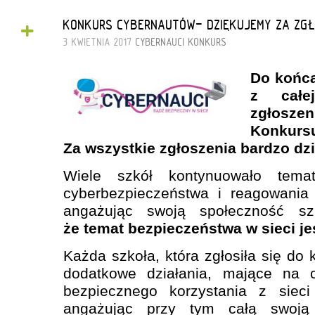
+
KONKURS CYBERNAUTÓW- DZIĘKUJEMY ZA ZGŁ
3 KWIETNIA 2017
CYBERNAUCI
KONKURS
Do końca
z całej
zgłoszen
Konku
Za wszystkie zgłoszenia bardzo dz
Wiele szkół kontynuowało temat
cyberbezpieczeństwa i reagowania
angażując swoją społeczność s
że temat bezpieczeństwa w sieci je
Każda szkoła, która zgłosiła się do
dodatkowe działania, mające na 
bezpiecznego korzystania z sieci
angażując przy tym całą swoją 