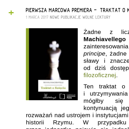
+
PIERWSZA MARCOWA PREMIERA - „TRAKTAT O K
1 MARCA 2017
NOWE PUBLIKACJE
WOLNE LEKTURY
Żadne z lic
Machiavellego
zainteresowani
principe
, żadne 
sławy i znacz
od dziś dostę
filozoficznej
.
Ten traktat o
i utrzymywania
mógłby się
kontynuacją je
rozważań nad ustrojem i instytucjami 
historii Rzymu. W przypadku