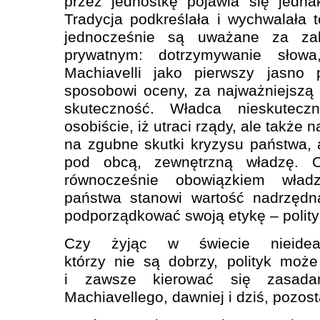
przez jednostkę pojawia się jedna
Tradycja podkreślała i wychwalała 
jednocześnie są uważane za zal
prywatnym: dotrzymywanie słowa
Machiavelli jako pierwszy jasno 
sposobowi oceny, za najważniejszą
skuteczność. Władca nieskutecz
osobiście, iż utraci rządy, ale także
na zgubne skutki kryzysu państwa,
pod obcą, zewnętrzną władzę. O
równocześnie obowiązkiem wład
państwa stanowi wartość nadrzędn
podporządkować swoją etykę – polity
Czy żyjąc w świecie nieidea
którzy nie są dobrzy, polityk moż
i zawsze kierować się zasadam
Machiavellego, dawniej i dziś, pozost