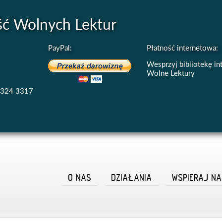
ść Wolnych Lektur
PayPal:
Płatność internetowa:
Wesprzyj bibliotekę i
Wolne Lektury
4324 3317
O NAS
DZIAŁANIA
WSPIERAJ N