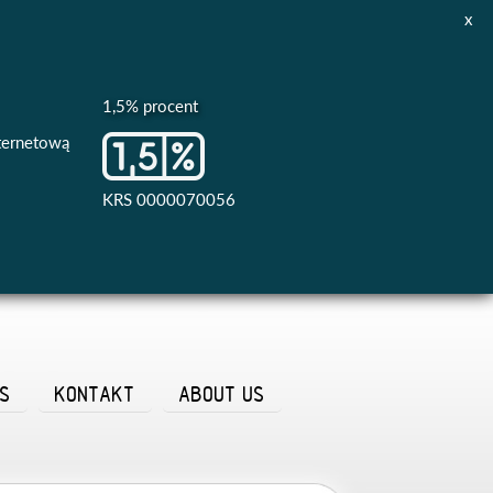
x
1,5% procent
nternetową
KRS 0000070056
AS
KONTAKT
ABOUT US