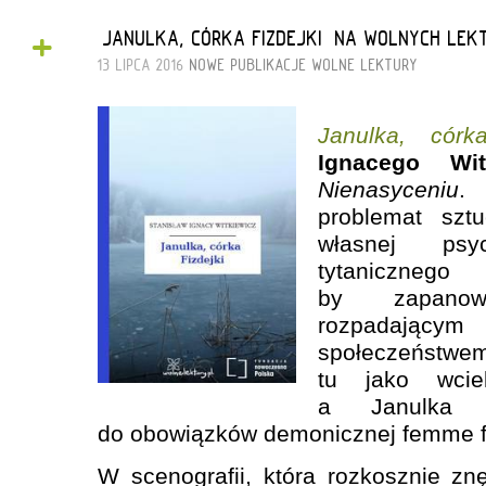
+
„JANULKA, CÓRKA FIZDEJKI” NA WOLNYCH LEK
13 LIPCA 2016
NOWE PUBLIKACJE
WOLNE LEKTURY
Janulka, córka
Ignacego Wit
Nienasyceniu
. 
problemat szt
własnej psy
tytanicznego
by zapano
rozpadający
społeczeństw
tu jako wcie
a Janulka p
do obowiązków demonicznej femme f
W scenografii, która rozkosznie z