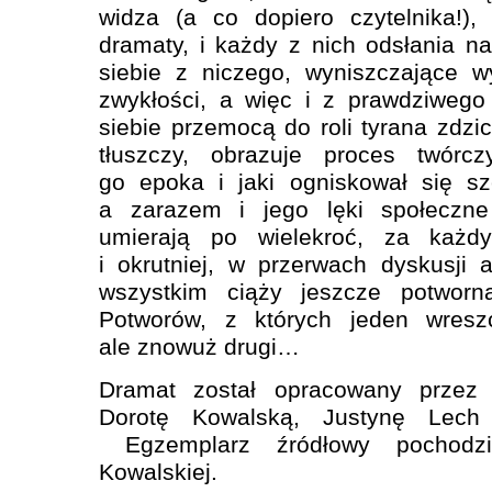
widza (a co dopiero czytelnika!),
dramaty, i każdy z nich odsłania n
siebie z niczego, wyniszczające w
zwykłości, a więc i z prawdziwego
siebie przemocą do roli tyrana zdzi
tłuszczy, obrazuje proces twórcz
go epoka i jaki ogniskował się s
a zarazem i jego lęki społeczne
umierają po wielekroć, za każ
i okrutniej, w przerwach dyskusji
wszystkim ciąży jeszcze potworna
Potworów, z których jeden wres
ale znowuż drugi…
Dramat został opracowany przez
Dorotę Kowalską, Justynę Lech 
Egzemplarz źródłowy pochodz
Kowalskiej.