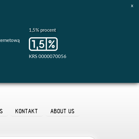
x
1,5% procent
nternetową
KRS 0000070056
AS
KONTAKT
ABOUT US