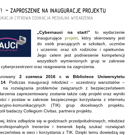
!” - ZAPROSZENIE NA INAUGURACJĘ PROJEKTU
UKACJA CYFROWA
EDUKACJA MEDIALNA
WYDARZENIA
„Cybernauci na start!”
to wydarzenie
inaugurujące
projekt
, który skierowany jest
do osób pracujących w szkołach, uczniów
i uczennic oraz ich rodziców i opiekunów.
Jego celem jest podniesienie kompetencji
wszystkich wymienionych grup w zakresie
 cyberprzestrzeni oraz reagowania na zagrożenia.
urowany
2 czerwca 2016 r. w Bibliotece Uniwersytetu
 14
. Podczas inauguracji młodzież – uczestnicy warsztatów –
y na rozwiązania problemów związanych z bezpieczeństwem
darzenia zaprezentowany zostanie także cały projekt oraz wyniki
ości i postaw w zakresie bezpiecznego korzystania z internetu
macyjno-komunikacyjnych (TIK) grup docelowych projektu,
ół badaczy Collegium Civitas, partnera projektu.
wej, która odbędzie się w godzinach przedpołudniowych, młodzież
profesjonalnych trenerów i trenerek będą szukać rozwiązań
czeństwa w sieci i korzystania z TIK. Dzięki temu dowiedzą się