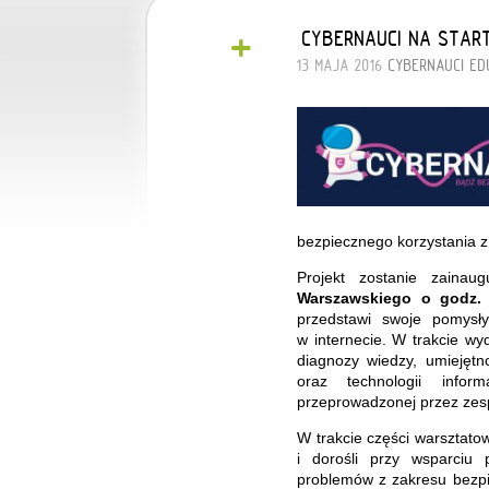
+
„CYBERNAUCI NA START
13 MAJA 2016
CYBERNAUCI
ED
bezpiecznego korzystania z
Projekt zostanie zainaug
Warszawskiego o godz.
przedstawi swoje pomysł
w internecie. W trakcie wy
diagnozy wiedzy, umiejętn
oraz technologii infor
przeprowadzonej przez zesp
W trakcie części warsztato
i dorośli przy wsparciu 
problemów z zakresu bezpie