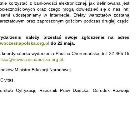
nie korzystać z bankowości elektronicznej, jak definiowana jest
połecznościowych oraz czego mogą dowiedzieć się o nas inni
e sami udostępniamy w internecie. Efekty warsztatów zostaną
rsztatowym oraz zaproszonym gościom podczas drugiej części
darzeniu należy przesłać swoje zgłoszenie na adres
oczesnapolska.org.pl
do 22 maja.
la koordynatorka wydarzenia Paulina Choromańska, tel. 22 465 15
nska@nowoczesnapolska.org.pl
.
rodków Ministra Edukacji Narodowej.
Civitas.
terstwo Cyfryzacji, Rzecznik Praw Dziecka, Ośrodek Rozwoju