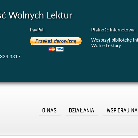
ść Wolnych Lektur
PayPal:
Płatność internetowa:
Wesprzyj bibliotekę i
Wolne Lektury
4324 3317
O NAS
DZIAŁANIA
WSPIERAJ N