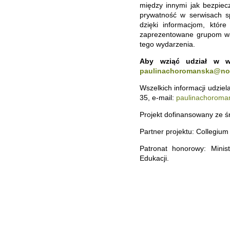
między innymi jak bezpiecz
prywatność w serwisach s
dzięki informacjom, któr
zaprezentowane grupom wa
tego wydarzenia.
Aby wziąć udział w wy
paulinachoromanska@now
Wszelkich informacji udzie
35, e-mail:
paulinachoroma
Projekt dofinansowany ze ś
Partner projektu: Collegium 
Patronat honorowy: Minis
Edukacji.