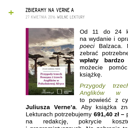
+
ZBIERAMY NA VERNE’A
27 KWIETNIA 2016
WOLNE LEKTURY
Od 11 do 24 kw
na wydanie i op
poeci
Balzaca. N
zebrać potrzebn
wpłaty bardzo 
możecie pomóc
książkę.
Przygody trze
Anglików w P
to powieść z c
Juliusza Verne’a
. Aby książka zn
Lekturach potrzebujemy
691,40 zł –
na redakcję, pokrycie kosztó