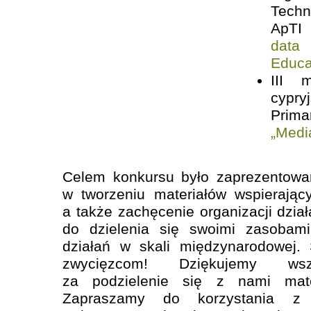
Techn
ApTI
data 
Educa
III m
cypry
Prima
„Medi
Celem konkursu było zaprezentowan
w tworzeniu materiałów wspierając
a także zachęcenie organizacji dzia
do dzielenia się swoimi zasobam
działań w skali międzynarodowej. 
zwycięzcom! Dziękujemy wsz
za podzielenie się z nami mate
Zapraszamy do korzystania z