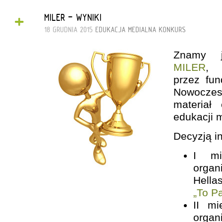
+
MILER - WYNIKI
18 GRUDNIA 2015
EDUKACJA MEDIALNA
KONKURS
Znamy 
MILER
,
przez fun
Nowoczesn
materiał
edukacji m
Decyzją i
I mi
organ
Hel
„To P
II mi
organ