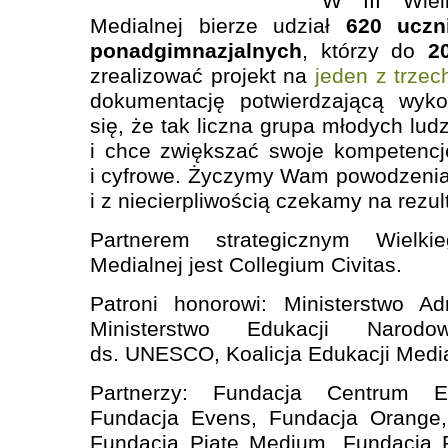
W III Wiel
Medialnej bierze udział
620
uczni
ponadgimnazjalnych
, którzy do
2
zrealizować projekt na
jeden z trze
dokumentację potwierdzającą wyk
się, że tak liczna grupa młodych ludz
i chce zwiększać swoje kompetencj
i cyfrowe. Życzymy Wam powodzenia
i z niecierpliwością czekamy na rezul
Partnerem strategicznym Wielki
Medialnej jest Collegium Civitas.
Patroni honorowi: Ministerstwo Admi
Ministerstwo Edukacji Narodo
ds. UNESCO, Koalicja Edukacji Media
Partnerzy: Fundacja Centrum Ed
Fundacja Evens, Fundacja Orange,
Fundacja Piąte Medium, Fundacja 