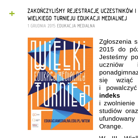
+
ZAKOŃCZYLIŚMY REJESTRACJĘ UCZESTNIKÓW I U
WIELKIEGO TURNIEJU EDUKACJI MEDIALNEJ
1 GRUDNIA 2015
EDUKACJA MEDIALNA
Zgłoszenia s
2015 do pó
Jesteśmy po
uczniów 
ponadgimna
się wziąć
i powalczy
indeks C
i zwolnienie
studiów or
ufundowany
Orange.