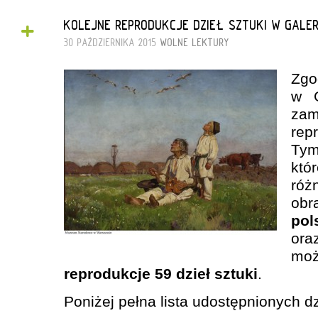
+
KOLEJNE REPRODUKCJE DZIEŁ SZTUKI W GALER
30 PAŹDZIERNIKA 2015
WOLNE LEKTURY
Zg
w G
za
rep
Tym
któ
róż
ob
pol
or
moż
reprodukcje 59 dzieł sztuki
.
Poniżej pełna lista udostępnionych dz