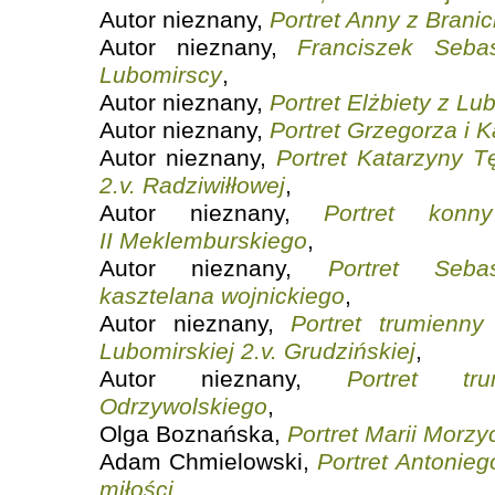
Autor nieznany,
Portret Anny z Branic
Autor nieznany,
Franciszek Seba
Lubomirscy
,
Autor nieznany,
Portret Elżbiety z Lu
Autor nieznany,
Portret Grzegorza i 
Autor nieznany,
Portret Katarzyny Tę
2.v. Radziwiłłowej
,
Autor nieznany,
Portret konn
II Meklemburskiego
,
Autor nieznany,
Portret Sebas
kasztelana wojnickiego
,
Autor nieznany,
Portret trumienny
Lubomirskiej 2.v. Grudzińskiej
,
Autor nieznany,
Portret tr
Odrzywolskiego
,
Olga Boznańska,
Portret Marii Morzy
Adam Chmielowski,
Portret Antonieg
miłości
,