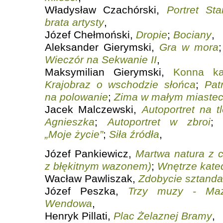
Władysław Czachórski,
Portret St
brata artysty
,
Józef Chełmoński,
Dropie
;
Bociany
,
Aleksander Gierymski,
Gra w mora
Wieczór na Sekwanie II
,
Maksymilian Gierymski,
Konna ka
Krajobraz o wschodzie słońca
;
Pat
na polowanie
;
Zima w małym miastecz
Jacek Malczewski,
Autoportret na tl
Agnieszka
;
Autoportret w zbroi
„Moje życie”
;
Siła źródła
,
Józef Pankiewicz,
Martwa natura z 
z błękitnym wazonem)
;
Wnętrze kate
Wacław Pawliszak,
Zdobycie sztanda
Józef Peszka,
Trzy muzy -­ Maz
Wendowa
,
Henryk Pillati,
Plac Żelaznej Bramy
,