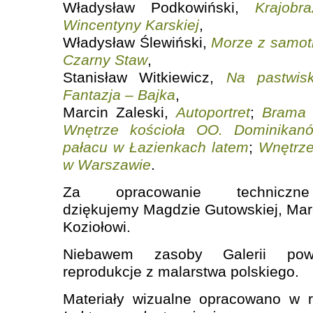
Władysław Podkowiński,
Krajobr
Wincentyny Karskiej
,
Władysław Ślewiński,
Morze z samot
Czarny Staw
,
Stanisław Witkiewicz,
Na pastwis
Fantazja – Bajka
,
Marcin Zaleski,
Autoportret
;
Brama 
Wnętrze kościoła OO. Dominikan
pałacu w Łazienkach latem
;
Wnętrze
w Warszawie
.
Za opracowanie techniczn
dziękujemy Magdzie Gutowskiej, Marc
Koziołowi.
Niebawem zasoby Galerii pow
reprodukcje z malarstwa polskiego.
Materiały wizualne opracowano w r