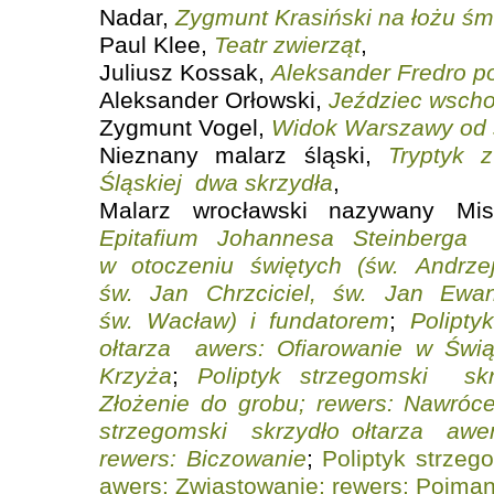
Nadar,
Zygmunt Krasiński na łożu śm
Paul Klee,
Teatr zwierząt
,
Juliusz Kossak,
Aleksander Fredro p
Aleksander Orłowski,
Jeździec wscho
Zygmunt Vogel,
Widok Warszawy od 
Nieznany malarz śląski,
Tryptyk 
Śląskiej ­ dwa skrzydła
,
Malarz wrocławski nazywany Mis
Epitafium Johannesa Steinberga ­
w otoczeniu świętych (św. Andrze
św. Jan Chrzciciel, św. Jan Ewang
św. Wacław) i fundatorem
;
Polipty
ołtarza ­ awers: Ofiarowanie w Świą
Krzyża
;
Poliptyk strzegomski ­ sk
Złożenie do grobu; rewers: Nawróc
strzegomski ­ skrzydło ołtarza ­ awe
rewers: Biczowanie
;
Poliptyk strzego
awers: Zwiastowanie; rewers: Pojman