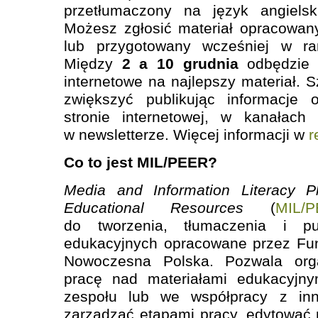
przetłumaczony na język angiels
Możesz zgłosić materiał opracowan
lub przygotowany wcześniej w ra
Między
2 a 10 grudnia
odbędzie 
internetowe na najlepszy materiał.
zwiększyć publikując informacje 
stronie internetowej, w kanałach
w newsletterze. Więcej informacji w
r
Co to jest MIL/PEER?
Media and Information Literacy P
Educational Resources
(
MIL/
do tworzenia, tłumaczenia i pu
edukacyjnych opracowane przez Fun
Nowoczesna Polska. Pozwala org
pracę nad materiałami edukacyjn
zespołu lub we współpracy z in
zarządzać etapami pracy, edytować m