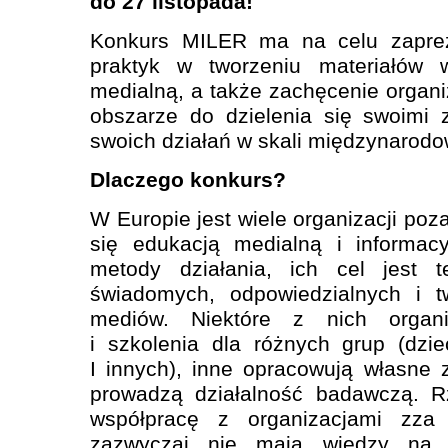
do 27 listopada!
Konkurs MILER ma na celu zaprez
praktyk w tworzeniu materiałów w
medialną, a także zachęcenie organi
obszarze do dzielenia się swoimi
swoich działań w skali międzynarodo
Dlaczego konkurs?
W Europie jest wiele organizacji po
się edukacją medialną i informac
metody działania, ich cel jest t
świadomych, odpowiedzialnych i t
mediów. Niektóre z nich organi
i szkolenia dla różnych grup (dzie
I innych), inne opracowują własne
prowadzą działalność badawczą. R
współpracę z organizacjami zza
zazwyczaj nie mają wiedzy na 