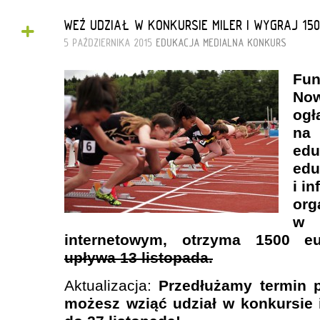
+
WEŹ UDZIAŁ W KONKURSIE MILER I WYGRAJ 150
5 PAŹDZIERNIKA 2015
EDUKACJA MEDIALNA
KONKURS
Fun
No
og
na
ed
ed
i i
or
w 
internetowym, otrzyma 1500 
upływa 13 listopada.
Aktualizacja:
Przedłużamy termin p
możesz wziąć udział w konkursie i