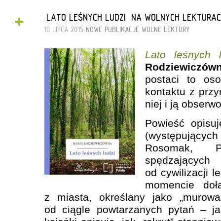
+
„LATO LEŚNYCH LUDZI” NA WOLNYCH LEKTURA
10 LIPCA 2015
NOWE PUBLIKACJE
WOLNE LEKTURY
Lato leśnych l
Rodziewiczów
postaci to oso
kontaktu z przy
niej i ją obserw
Powieść opisuje
(występujący
Rosomak, P
spędzającyc
od cywilizacji 
momencie doł
z miasta, określany jako „murow
od ciągle powtarzanych pytań – j