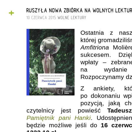
+
RUSZYŁA NOWA ZBIÓRKA NA WOLNYCH LEKTU
10 CZERWCA 2015
WOLNE LEKTURY
Ostatnia z nasz
której gromadzili
Amfitriona
Molière
sukcesem. Dzię
wpłaty – zebran
na wydanie 
Rozpoczynamy dzi
Z ankiety, kt
po dokonaniu wpł
pozycją, jaką ch
czytelnicy jest powieść
Tadeusz
Pamiętnik pani Hanki
. Udostępnien
będzie możliwe jeśli do
16 czerw