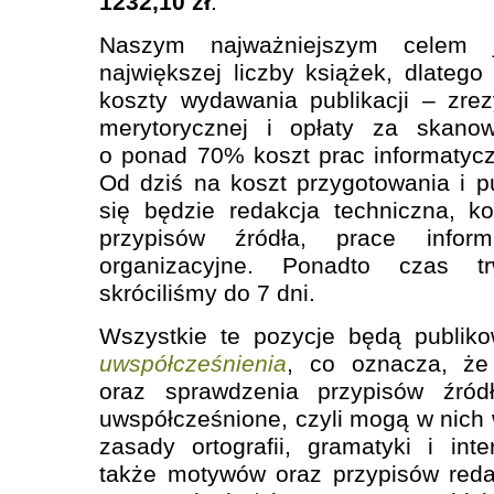
1232,10 zł
.
Naszym najważniejszym celem j
największej liczby książek, dlatego
koszty wydawania publikacji – zre
merytorycznej i opłaty za skanow
o ponad 70% koszt prac informatycz
Od dziś na koszt przygotowania i pu
się będzie redakcja techniczna, ko
przypisów źródła, prace infor
organizacyjne. Ponadto czas tr
skróciliśmy do 7 dni.
Wszystkie te pozycje będą publi
uwspółcześnienia
, co oznacza, że 
oraz sprawdzenia przypisów źródł
uwspółcześnione, czyli mogą w nich
zasady ortografii, gramatyki i inte
także motywów oraz przypisów reda