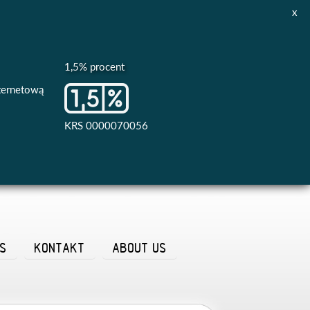
x
1,5% procent
nternetową
KRS 0000070056
AS
KONTAKT
ABOUT US