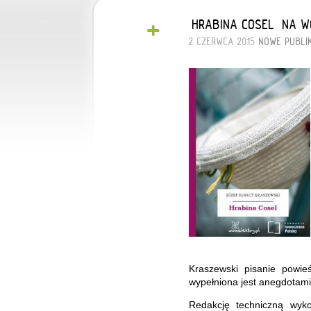
+
„HRABINA COSEL” NA 
2 CZERWCA 2015
NOWE PUBLI
Kraszewski pisanie powieś
wypełniona jest anegdotami
Redakcję techniczną wyko