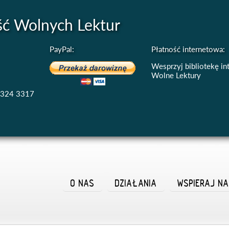
ść Wolnych Lektur
PayPal:
Płatność internetowa:
Wesprzyj bibliotekę i
Wolne Lektury
4324 3317
O NAS
DZIAŁANIA
WSPIERAJ N