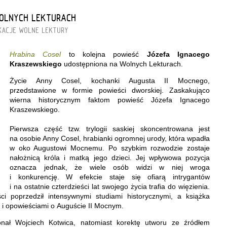
WOLNYCH LEKTURACH
KACJE
WOLNE LEKTURY
Hrabina Cosel
to kolejna powieść
Józefa Ignacego
Kraszewskiego
udostępniona na Wolnych Lekturach.
Życie Anny Cosel, kochanki Augusta II Mocnego,
przedstawione w formie powieści dworskiej. Zaskakująco
wierna historycznym faktom powieść Józefa Ignacego
Kraszewskiego.
Pierwsza część tzw. trylogii saskiej skoncentrowana jest
na osobie Anny Cosel, hrabianki ogromnej urody, która wpadła
w oko Augustowi Mocnemu. Po szybkim rozwodzie zostaje
nałożnicą króla i matką jego dzieci. Jej wpływowa pozycja
oznacza jednak, że wiele osób widzi w niej wroga
i konkurencję. W efekcie staje się ofiarą intrygantów
i na ostatnie czterdzieści lat swojego życia trafia do więzienia.
ci poprzedził intensywnymi studiami historycznymi, a książka
 i opowieściami o Auguście II Mocnym.
nał Wojciech Kotwica, natomiast korektę utworu ze źródłem