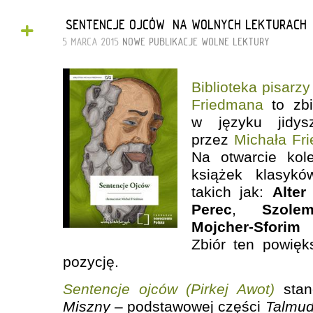
+
„SENTENCJE OJCÓW” NA WOLNYCH LEKTURACH
5 MARCA 2015
NOWE PUBLIKACJE
WOLNE LEKTURY
Biblioteka pisarz
Friedmana
to zbi
w języku jidys
przez
Michała Fr
Na otwarcie kole
książek klasyków
takich jak:
Alter
Perec
,
Szolem
Mojcher-Sforim
Zbiór ten powięk
pozycję.
Sentencje ojców (Pirkej Awot)
stan
Miszny
– podstawowej części
Talmu