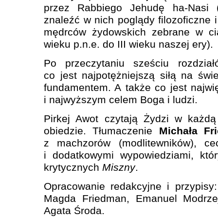
przez Rabbiego Jehudę ha-Nasi (k
znaleźć w nich poglądy filozoficzne
mędrców żydowskich zebrane w cią
wieku p.n.e. do III wieku naszej ery).
Po przeczytaniu sześciu rozdzia
co jest najpotężniejszą siłą na świ
fundamentem. A także co jest najw
i najwyższym celem Boga i ludzi.
Pirkej Awot czytają Żydzi w każd
obiedzie. Tłumaczenie
Michała Fr
z machzorów (modlitewników), ce
i dodatkowymi wypowiedziami, któ
krytycznych
Miszny
.
Opracowanie redakcyjne i przypisy
Magda Friedman, Emanuel Modrzeje
Agata Środa.