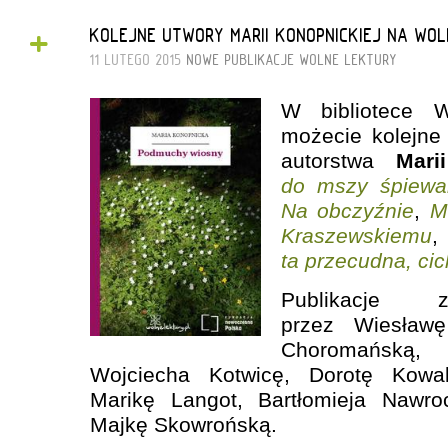
+
KOLEJNE UTWORY MARII KONOPNICKIEJ NA WO
11 LUTEGO 2015
NOWE PUBLIKACJE
WOLNE LEKTURY
W bibliotece W
możecie kolejne
autorstwa
Mari
do mszy śpiewa
Na obczyźnie
,
M
Kraszewskiemu
ta przecudna, ci
Publikacje z
przez Wiesławę
Choromańską
Wojciecha Kotwicę, Dorotę Kowa
Marikę Langot, Bartłomieja Nawro
Majkę Skowrońską.