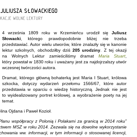
N JULIUSZA SŁOWACKIEGO
IKACJE
WOLNE LEKTURY
4 września 1809 roku w Krzemieńcu urodził się
Juliusz
Słowacki
, którego prawdopodobnie bliżej nie trzeba
przedstawiać. Autor wielu utworów, które znalazły się w kanonie
lektur szkolnych, obchodziłby dziś
205 urodziny
. Z tej okazji
na Wolnych Lektur zamieściliśmy dramat
Maria Stuart
,
który powstał w 1830 roku i uważany jest za najdojrzalszy utwór
wczesnej twórczości autora.
Dramat, którego główną bohaterką jest Maria I Stuart, królowa
szkocka, dotyczy wydarzeń przełomu 1566/67, które autor
przedstawia w oparciu o wiedzę historyczną. Jednak nie jest
to wyidealizowany portret królowej, a wyobrażenie poety na jej
temat.
lina Ojdana i Paweł Kozioł.
lanu współpracy z Polonią i Polakami za granicą w 2014 roku”
ctwem MSZ w roku 2014. Zezwala się na dowolne wykorzystanie
owania ww. informacji, w tym informacji o stosowanej licencji,