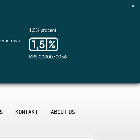
x
1,5% procent
nternetową
KRS 0000070056
AS
KONTAKT
ABOUT US