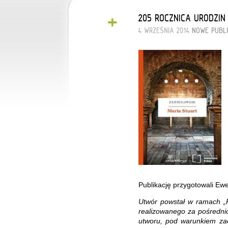
+
205 ROCZNICA URODZI
4 WRZEŚNIA 2014
NOWE PUBL
Publikację przygotowali Ewe
Utwór powstał w ramach „P
realizowanego za pośredni
utworu, pod warunkiem zach