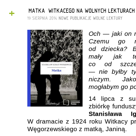
+
„MATKA” WITKACEGO NA WOLNYCH LEKTURACH
19 SIERPNIA 2014
NOWE PUBLIKACJE
WOLNE LEKTURY
Och — jaki on m
Czemu go n
od dziecka? By
mały jak te
co od szcze
— nie byłby t
niczym. Jako
mogłabym go po
14 lipca z su
zbiórkę fundus
Stanisława I
W dramacie z 1924 roku Witkacy pr
Węgorzewskiego z matką, Janiną.