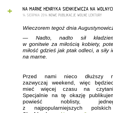
+
NA MARNE HENRYKA SIENKIEWICZA NA WOLNY
14 SIERPNIA 2014
NOWE PUBLIKACJE
WOLNE LEKTURY
Wieczorem tegoż dnia Augustynowicz
— Nadto, nadto sił kładzie
w gonitwie za miłością kobiety, pot
miłość gdzieś jak ptak odleci, a siły 
na marne.
Przed nami nieco dłuższy n
zazwyczaj weekend, więc będziec
mieć więcej czasu na czytani
Specjalnie na tę okazję publikuje
powieść noblisty, jedne
z najpopularniejszych polskic