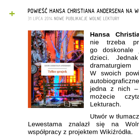
+
POWIEŚĆ HANSA CHRISTIANA ANDERSENA NA 
31 LIPCA 2014
NOWE PUBLIKACJE
WOLNE LEKTURY
Hansa Christi
nie trzeba p
go doskonale 
dzieci. Jedn
dramaturgiem 
W swoich powie
autobiograficzn
jedna z nich 
możecie czy
Lekturach.
Utwór w tłumac
Lewestama znalazł się na Woln
współpracy z projektem Wikiźródła.